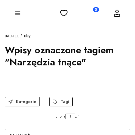
Ulubione
Koszyk
Zaloguj się
Produkty w koszyku: 0
Menu
BAU-TEC
Blog
Wpisy oznaczone tagiem
"Narzędzia tnące"
Kategorie
Tagi
Strona
z 1