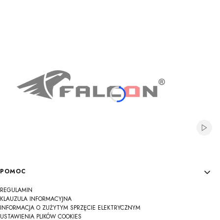
Na
Na
Na
Na
Na
Na
Na
Na
Na
Włącz
Linki w stopce
POMOC
REGULAMIN
KLAUZULA INFORMACYJNA
INFORMACJA O ZUŻYTYM SPRZĘCIE ELEKTRYCZNYM
USTAWIENIA PLIKÓW COOKIES