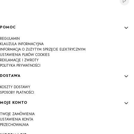
Włącz
Linki w stopce
POMOC
REGULAMIN
KLAUZULA INFORMACYJNA
INFORMACJA O ZUŻYTYM SPRZĘCIE ELEKTRYCZNYM
USTAWIENIA PLIKÓW COOKIES
REKLAMACJE I ZWROTY
POLITYKA PRYWATNOŚCI
DOSTAWA
KOSZTY DOSTAWY
SPOSOBY PŁATNOŚCI
MOJE KONTO
TWOJE ZAMÓWIENIA
USTAWIENIA KONTA
PRZECHOWALNIA