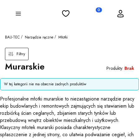
Ulubione
Koszyk
Zaloguj się
Produkty w koszyku: 0
Menu
BAU-TEC
Narzędzia ręczne
Młotki
Filtry
Murarskie
Produkty:
Brak
Lista produktów
W tej kategorii nie ma obecnie żadnych produktów
Profesjonalne młotki murarskie to niezastąpione narzędzie pracy
ekip budowlanych i remontowych zajmujących się stawianiem lub
rozbiórką ścian ceglanych, zbijaniem starych tynków lub
przebudową wnętrz obiektów mieszkalnych i użytkowych.
Klasyczny młotek murarski posiada charakterystyczne
spłaszczenie z jednej strony, co ułatwia podważanie cegieł, ich