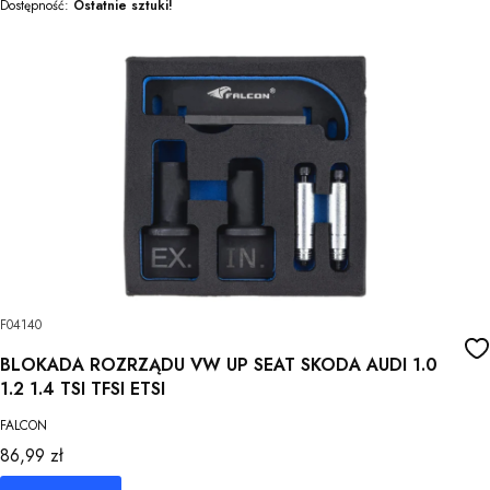
Dostępność:
Ostatnie sztuki!
F04140
BLOKADA ROZRZĄDU VW UP SEAT SKODA AUDI 1.0
1.2 1.4 TSI TFSI ETSI
FALCON
Cena
86,99 zł