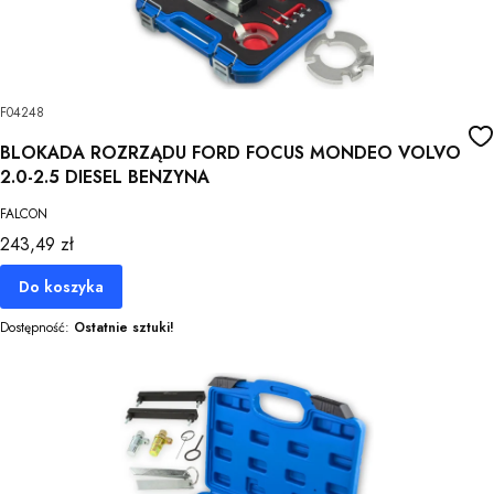
F04248
BLOKADA ROZRZĄDU FORD FOCUS MONDEO VOLVO
2.0-2.5 DIESEL BENZYNA
FALCON
Cena
243,49 zł
Do koszyka
Dostępność:
Ostatnie sztuki!