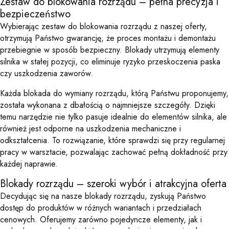
Zestaw do blokowania rozrządu – pełna precyzja i
bezpieczeństwo
Wybierając zestaw do blokowania rozrządu z naszej oferty,
otrzymują Państwo gwarancję, że proces montażu i demontażu
przebiegnie w sposób bezpieczny. Blokady utrzymują elementy
silnika w stałej pozycji, co eliminuje ryzyko przeskoczenia paska
czy uszkodzenia zaworów.
Każda blokada do wymiany rozrządu, którą Państwu proponujemy,
została wykonana z dbałością o najmniejsze szczegóły. Dzięki
temu narzędzie nie tylko pasuje idealnie do elementów silnika, ale
również jest odporne na uszkodzenia mechaniczne i
odkształcenia. To rozwiązanie, które sprawdzi się przy regularnej
pracy w warsztacie, pozwalając zachować pełną dokładność przy
każdej naprawie.
Blokady rozrządu – szeroki wybór i atrakcyjna oferta
Decydując się na nasze blokady rozrządu, zyskują Państwo
dostęp do produktów w różnych wariantach i przedziałach
cenowych. Oferujemy zarówno pojedyncze elementy, jak i