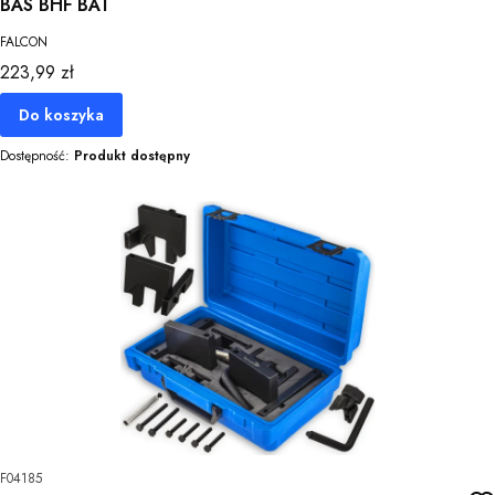
BAS BHF BAT
FALCON
Cena
223,99 zł
Do koszyka
Dostępność:
Produkt dostępny
F04185