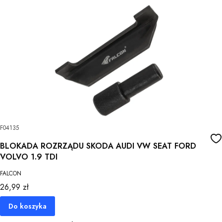
F04135
BLOKADA ROZRZĄDU SKODA AUDI VW SEAT FORD
VOLVO 1.9 TDI
FALCON
Cena
26,99 zł
Do koszyka