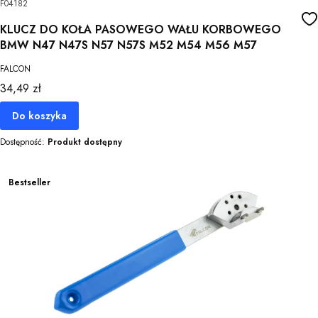
F04182
KLUCZ DO KOŁA PASOWEGO WAŁU KORBOWEGO
BMW N47 N47S N57 N57S M52 M54 M56 M57
FALCON
Cena
34,49 zł
Do koszyka
Dostępność:
Produkt dostępny
Bestseller