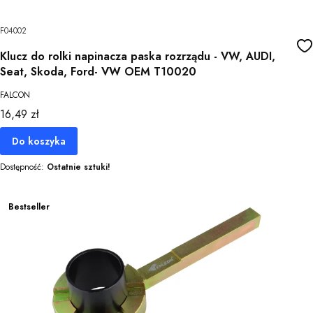
F04002
Klucz do rolki napinacza paska rozrządu - VW, AUDI,
Seat, Skoda, Ford- VW OEM T10020
FALCON
Cena
16,49 zł
Do koszyka
Dostępność:
Ostatnie sztuki!
Bestseller