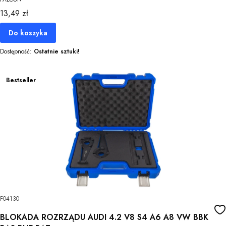
Cena
13,49 zł
Do koszyka
Dostępność:
Ostatnie sztuki!
Bestseller
F04130
BLOKADA ROZRZĄDU AUDI 4.2 V8 S4 A6 A8 VW BBK