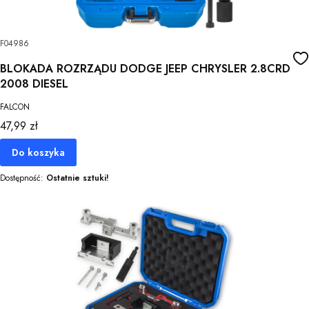
F04986
BLOKADA ROZRZĄDU DODGE JEEP CHRYSLER 2.8CRD
2008 DIESEL
FALCON
Cena
47,99 zł
Do koszyka
Dostępność:
Ostatnie sztuki!