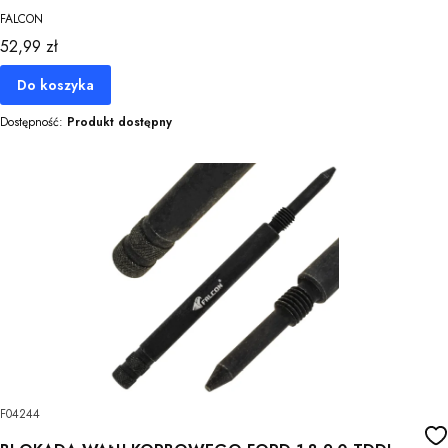
FALCON
Cena
52,99 zł
Do koszyka
Dostępność:
Produkt dostępny
F04244