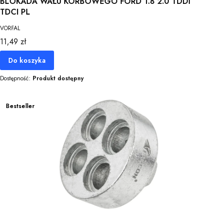
BLOKADA WAŁU KORBOWEGO FORD 1.8 2.0 TDDI
TDCI PL
VORFAL
Cena
11,49 zł
Do koszyka
Dostępność:
Produkt dostępny
Bestseller