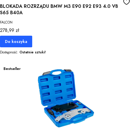
BLOKADA ROZRZĄDU BMW M3 E90 E92 E93 4.0 V8
S65 B40A
FALCON
Cena
278,99 zł
Do koszyka
Dostępność:
Ostatnie sztuki!
Bestseller