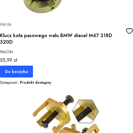
F04156
Klucz koła pasowego wału BMW diesel M47 318D
320D
FALCON
Cena
55,99 zł
Do koszyka
Dostępność:
Produkt dostępny