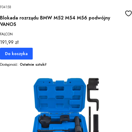
F04158
Blokada rozrządu BMW M52 M54 M56 podwójny
VANOS
FALCON
Cena
191,99 zł
Do koszyka
Dostępność:
Ostatnie sztuki!