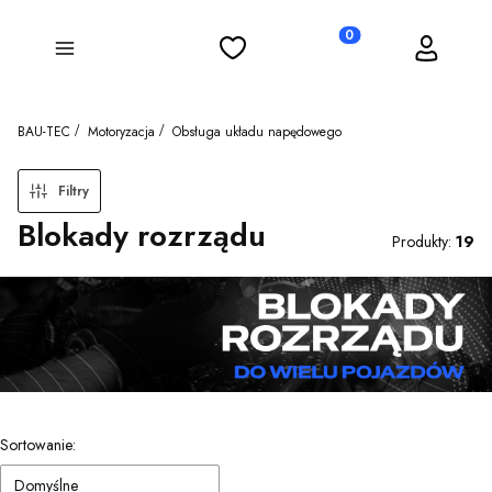
Ulubione
Koszyk
Zaloguj się
Produkty w koszyku: 0
Menu
BAU-TEC
Motoryzacja
Obsługa układu napędowego
Filtry
Blokady rozrządu
Produkty:
19
Lista produktów
Sortowanie:
Domyślne