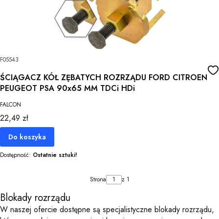
F05543
ŚCIĄGACZ KÓŁ ZĘBATYCH ROZRZĄDU FORD CITROEN
PEUGEOT PSA 90x65 MM TDCi HDi
FALCON
Cena
22,49 zł
Do koszyka
Dostępność:
Ostatnie sztuki!
Strona
z 1
Blokady rozrządu
W naszej ofercie dostępne są specjalistyczne blokady rozrządu,