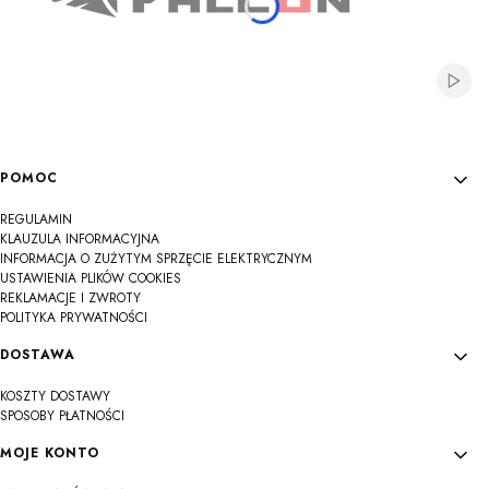
Włącz
Linki w stopce
POMOC
REGULAMIN
KLAUZULA INFORMACYJNA
INFORMACJA O ZUŻYTYM SPRZĘCIE ELEKTRYCZNYM
USTAWIENIA PLIKÓW COOKIES
REKLAMACJE I ZWROTY
POLITYKA PRYWATNOŚCI
DOSTAWA
KOSZTY DOSTAWY
SPOSOBY PŁATNOŚCI
MOJE KONTO