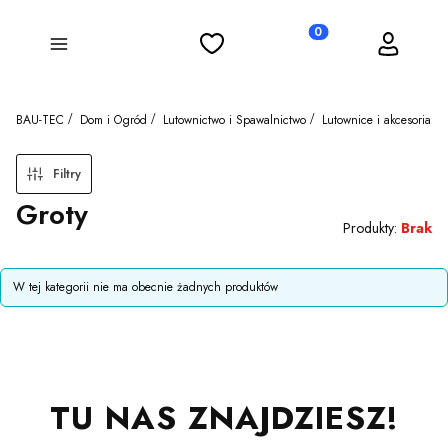
Ulubione
Koszyk
Zaloguj się
Produkty w koszyku: 0
Menu
BAU-TEC
Dom i Ogród
Lutownictwo i Spawalnictwo
Lutownice i akcesoria
Filtry
Groty
Produkty:
Brak
Lista produktów
W tej kategorii nie ma obecnie żadnych produktów
TU NAS ZNAJDZIESZ!