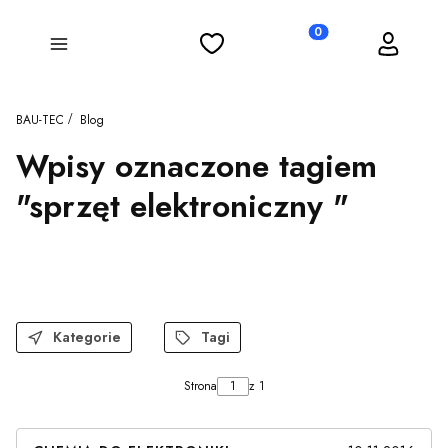
Ulubione
Koszyk
Zaloguj się
Produkty w koszyku: 0
Menu
BAU-TEC
Blog
Wpisy oznaczone tagiem
"sprzęt elektroniczny "
Kategorie
Tagi
Strona
z 1