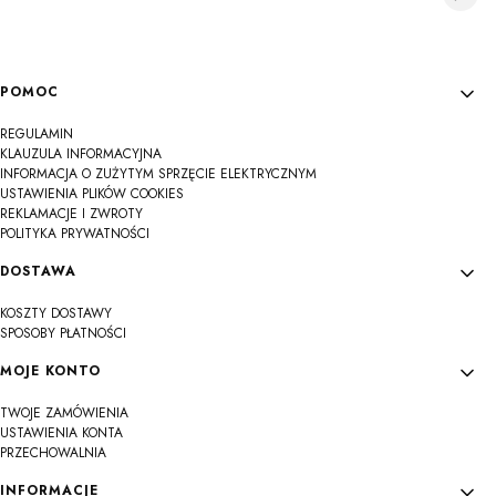
Linki w stopce
POMOC
REGULAMIN
KLAUZULA INFORMACYJNA
INFORMACJA O ZUŻYTYM SPRZĘCIE ELEKTRYCZNYM
USTAWIENIA PLIKÓW COOKIES
REKLAMACJE I ZWROTY
POLITYKA PRYWATNOŚCI
DOSTAWA
KOSZTY DOSTAWY
SPOSOBY PŁATNOŚCI
MOJE KONTO
TWOJE ZAMÓWIENIA
USTAWIENIA KONTA
PRZECHOWALNIA
INFORMACJE