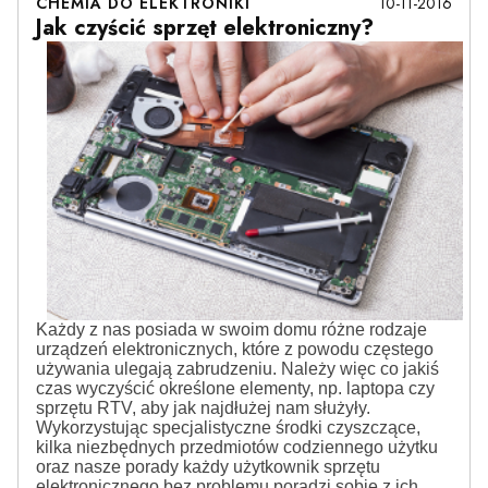
10-11-2016
CHEMIA DO ELEKTRONIKI
Jak czyścić sprzęt elektroniczny?
Każdy z nas posiada w swoim domu różne rodzaje
urządzeń elektronicznych, które z powodu częstego
używania ulegają zabrudzeniu. Należy więc co jakiś
czas wyczyścić określone elementy, np. laptopa czy
sprzętu RTV, aby jak najdłużej nam służyły.
Wykorzystując specjalistyczne środki czyszczące,
kilka niezbędnych przedmiotów codziennego użytku
oraz nasze porady każdy użytkownik sprzętu
elektronicznego bez problemu poradzi sobie z ich