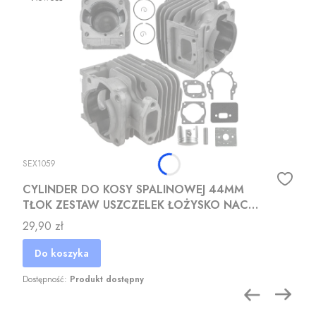
SEX1059
CYLINDER DO KOSY SPALINOWEJ 44MM
TŁOK ZESTAW USZCZELEK ŁOŻYSKO NAC
DEMON
Cena
29,90 zł
Do koszyka
Dostępność:
Produkt dostępny