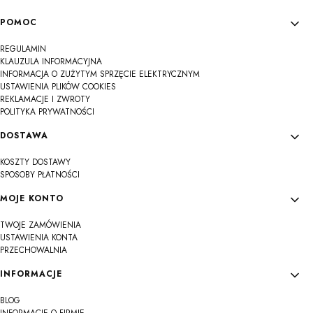
Linki w stopce
POMOC
REGULAMIN
KLAUZULA INFORMACYJNA
INFORMACJA O ZUŻYTYM SPRZĘCIE ELEKTRYCZNYM
USTAWIENIA PLIKÓW COOKIES
REKLAMACJE I ZWROTY
POLITYKA PRYWATNOŚCI
DOSTAWA
KOSZTY DOSTAWY
SPOSOBY PŁATNOŚCI
MOJE KONTO
TWOJE ZAMÓWIENIA
USTAWIENIA KONTA
PRZECHOWALNIA
INFORMACJE
BLOG