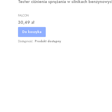
Tester ciśnienia sprężania w silnikach benzynow
FALCON
Cena
30,49 zł
Do koszyka
Dostępność:
Produkt dostępny