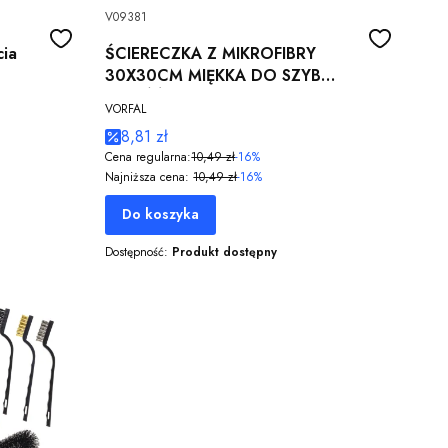
V09381
cia
ŚCIERECZKA Z MIKROFIBRY
30X30CM MIĘKKA DO SZYB
JAKOŚĆ 220G/M2 10 SZTUK
VORFAL
8,81 zł
Cena regularna:
10,49 zł
-16%
Najniższa cena:
10,49 zł
-16%
Do koszyka
Dostępność:
Produkt dostępny