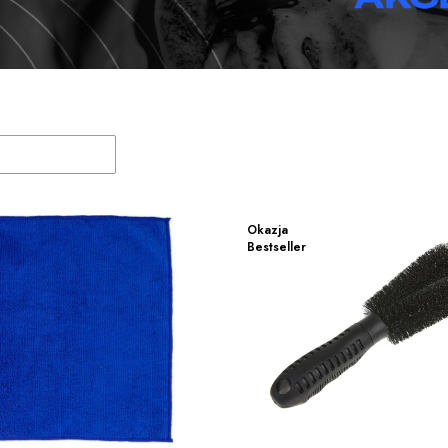
duktów
Okazja
Bestseller