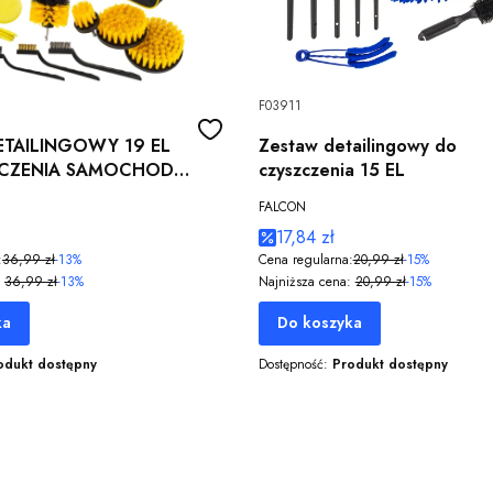
F03911
ETAILINGOWY 19 EL
Zestaw detailingowy do
CZENIA SAMOCHODU
czyszczenia 15 EL
 PADY + TORBA
FALCON
17,84 zł
:
36,99 zł
-13%
Cena regularna:
20,99 zł
-15%
36,99 zł
-13%
Najniższa cena:
20,99 zł
-15%
ka
Do koszyka
odukt dostępny
Dostępność:
Produkt dostępny