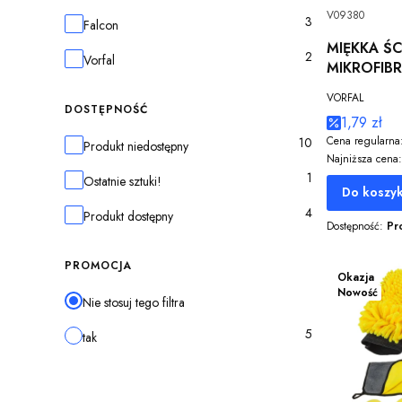
V09380
3
Marka
Falcon
MIĘKKA ŚC
2
Vorfal
MIKROFIB
AUTA JAK
VORFAL
DOSTĘPNOŚĆ
1,79 zł
Cena regularna
10
Dostępność
Produkt niedostępny
Najniższa cena:
1
Ostatnie sztuki!
Do koszy
4
Produkt dostępny
Dostępność:
Pr
PROMOCJA
Okazja
Nowość
Nie stosuj tego filtra
5
tak