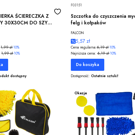
F03151
IERKA ŚCIERECZKA Z
Szczotka do czyszczenia my
RY 30X30CM DO SZYB
felg i kołpaków
OŚĆ 220G/M2
FALCON
5,57 zł
:
1,99 zł
-10%
Cena regularna:
6,19 zł
-10%
1,99 zł
-10%
Najniższa cena:
6,19 zł
-10%
ka
Do koszyka
odukt dostępny
Dostępność:
Ostatnie sztuki!
Okazja