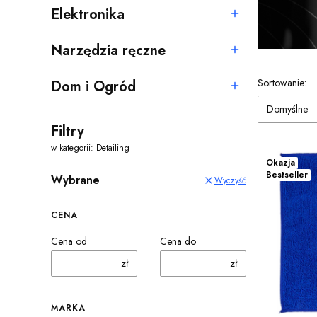
Elektronika
Kategoria - Elektronika
Narzędzia ręczne
Kategoria - Narzędzia ręczne
Lista pro
Sortowanie:
Dom i Ogród
Kategoria - Dom i Ogród
Domyślne
Filtry
w kategorii: Detailing
Okazja
Bestseller
Wybrane
Wyczyść
CENA
Cena od
Cena do
zł
zł
MARKA