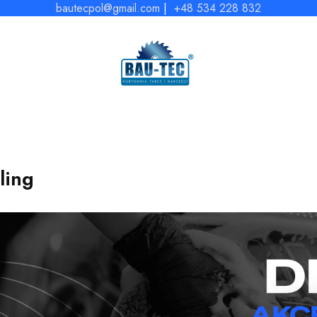
bautecpol@gmail.com
|
+48 534 228 832
ling