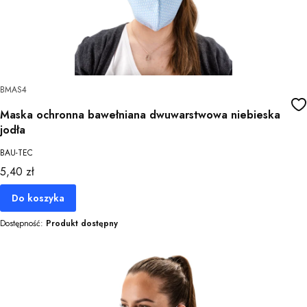
BMAS4
Maska ochronna bawełniana dwuwarstwowa niebieska
jodła
BAU-TEC
Cena
5,40 zł
Do koszyka
Dostępność:
Produkt dostępny