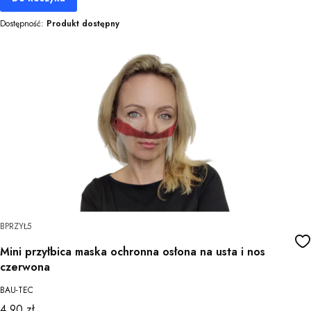
Dostępność:
Produkt dostępny
BPRZYŁ5
Mini przyłbica maska ochronna osłona na usta i nos
czerwona
BAU-TEC
Cena
4,90 zł