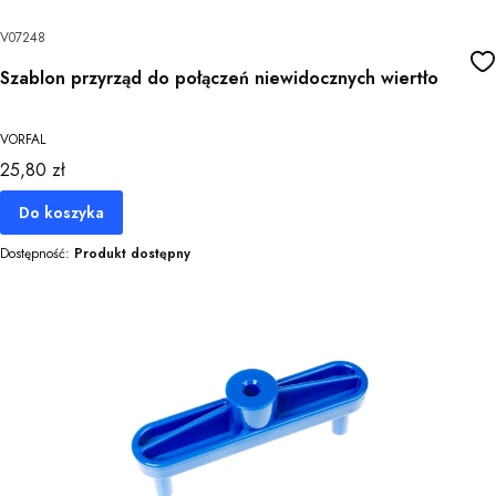
V07248
Szablon przyrząd do połączeń niewidocznych wiertło
VORFAL
Cena
25,80 zł
Do koszyka
Dostępność:
Produkt dostępny