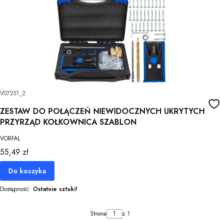
V07251_2
ZESTAW DO POŁĄCZEŃ NIEWIDOCZNYCH UKRYTYCH
PRZYRZĄD KOŁKOWNICA SZABLON
VORFAL
Cena
55,49 zł
Do koszyka
Dostępność:
Ostatnie sztuki!
Strona
z 1