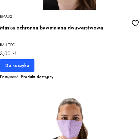
BMAS2
Maska ochronna bawełniana dwuwarstwowa
BAU-TEC
Cena
3,00 zł
Do koszyka
Dostępność:
Produkt dostępny