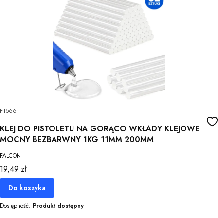
F15661
KLEJ DO PISTOLETU NA GORĄCO WKŁADY KLEJOWE
MOCNY BEZBARWNY 1KG 11MM 200MM
FALCON
Cena
19,49 zł
Do koszyka
Dostępność:
Produkt dostępny