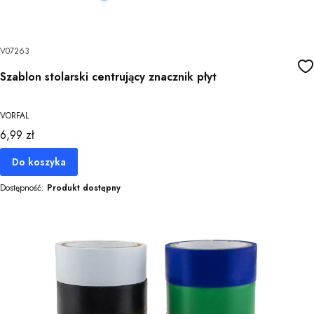
V07263
Szablon stolarski centrujący znacznik płyt
VORFAL
Cena
6,99 zł
Do koszyka
Dostępność:
Produkt dostępny