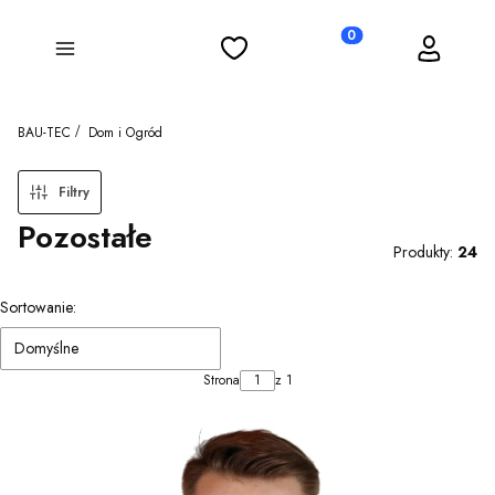
Ulubione
Koszyk
Zaloguj się
Produkty w koszyku: 0
Menu
BAU-TEC
Dom i Ogród
Filtry
Pozostałe
Produkty:
24
Lista produktów
Sortowanie:
Domyślne
Strona
z 1