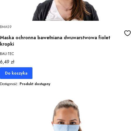
BMAS9
Maska ochronna bawełniana dwuwarstwowa fiolet
kropki
BAU-TEC
Cena
6,49 zł
Do koszyka
Dostępność:
Produkt dostępny