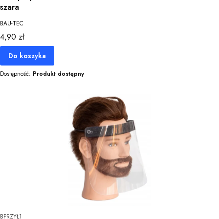
szara
BAU-TEC
Cena
4,90 zł
Do koszyka
Dostępność:
Produkt dostępny
BPRZYŁ1