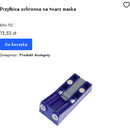
Przyłbica ochronna na twarz maska
BAU-TEC
Cena
13,53 zł
Do koszyka
Dostępność:
Produkt dostępny