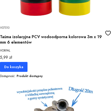
V07510
Taśma izolacyjna PCV wodoodporna kolorowa 3m x 19
mm 6 elementów
VORFAL
Cena
5,99 zł
Do koszyka
Dostępność:
Produkt dostępny