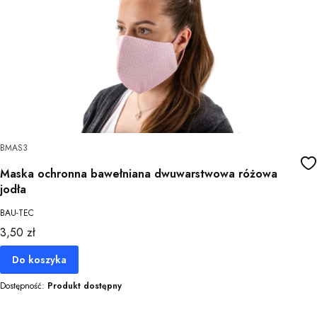
BMAS3
Maska ochronna bawełniana dwuwarstwowa różowa
jodła
BAU-TEC
Cena
3,50 zł
Do koszyka
Dostępność:
Produkt dostępny