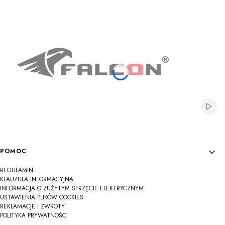
Na
Na
Na
Na
Na
Na
Na
Na
Na
Włącz
Linki w stopce
POMOC
REGULAMIN
KLAUZULA INFORMACYJNA
INFORMACJA O ZUŻYTYM SPRZĘCIE ELEKTRYCZNYM
USTAWIENIA PLIKÓW COOKIES
REKLAMACJE I ZWROTY
POLITYKA PRYWATNOŚCI