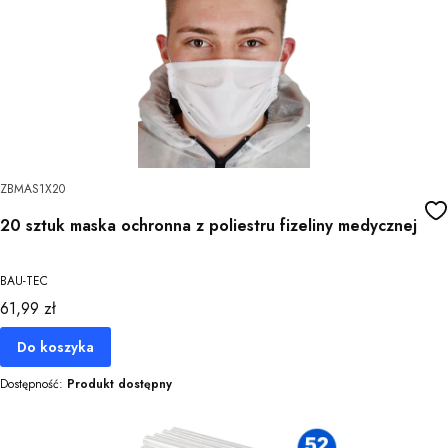
ZBMAS1X20
20 sztuk maska ochronna z poliestru fizeliny medycznej
BAU-TEC
Cena
61,99 zł
Do koszyka
Dostępność:
Produkt dostępny