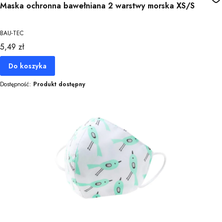
Maska ochronna bawełniana 2 warstwy morska XS/S
BAU-TEC
Cena
5,49 zł
Do koszyka
Dostępność:
Produkt dostępny