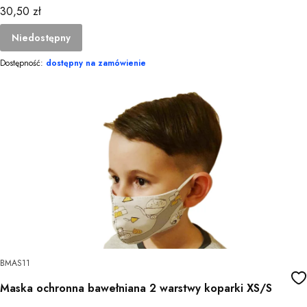
Cena
30,50 zł
Niedostępny
Dostępność:
dostępny na zamówienie
BMAS11
Maska ochronna bawełniana 2 warstwy koparki XS/S