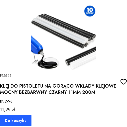
F15663
KLEJ DO PISTOLETU NA GORĄCO WKŁADY KLEJOWE
MOCNY BEZBARWNY CZARNY 11MM 200M
FALCON
Cena
11,99 zł
Do koszyka