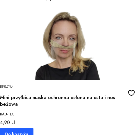
BPRZYŁ4
Mini przyłbica maska ochronna osłona na usta i nos
beżowa
BAU-TEC
Cena
4,90 zł
Do koszyka