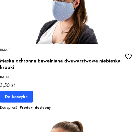
BMAS8
Maska ochronna bawełniana dwuwarstwowa niebieska
kropki
BAU-TEC
Cena
3,50 zł
Do koszyka
Dostępność:
Produkt dostępny