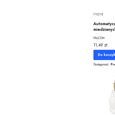
F10218
Automatycz
miedzianyc
FALCON
Cena
11,49 zł
Do koszy
Dostępność:
Pr