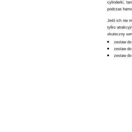
cylinderki, t
podczas hamow
Jeśli ich nie 
tylko atrakcy
skuteczny ser
zestaw do
zestaw do
zestaw do