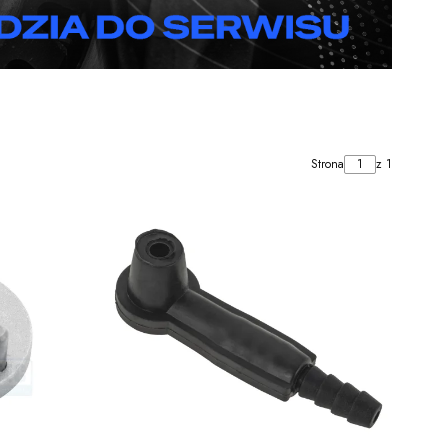
Strona
z 1