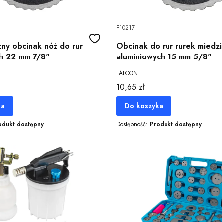
F10217
ny obcinak nóż do rur
Obcinak do rur rurek miedz
h 22 mm 7/8"
aluminiowych 15 mm 5/8"
FALCON
Cena
10,65 zł
ka
Do koszyka
odukt dostępny
Dostępność:
Produkt dostępny