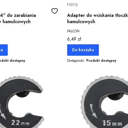
F10112
4" do zarabiania
Adapter do wciskania tłocz
 hamulcowych
hamulcowych
FALCON
Cena
6,49 zł
ka
Do koszyka
odukt dostępny
Dostępność:
Produkt dostępny