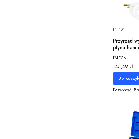
F14104
Przyrząd w
płynu ham
FALCON
Cena
145,49 zł
Do koszy
Dostępność:
Pr