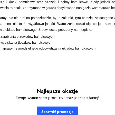
arcze i klocki hamulcowe oraz szczęki i bębny hamulcowe. Kiedy jednak o
ania to znak, że trzymane w garażu dedykowane narzędzia warsztatowe b
mamy, nic nie stoi na przeszkodzie, by je zakupić, tym bardziej że dostępn
jna cena, ale także wyjątkowa jakość. Warto zorientować się, co jest nam p
wis układu hamulcowego. Z pewnością potrzebny nam będzie:
 zarabiania przewodów hamulcowych,
 wyciskania tłoczków hamulcowych,
 naprawy i samodzielnego odpowietrzania układów hamulcowych.
Najlepsze okazje
Twoje wymarzone produkty teraz jeszcze taniej!
Sprawdź promocje