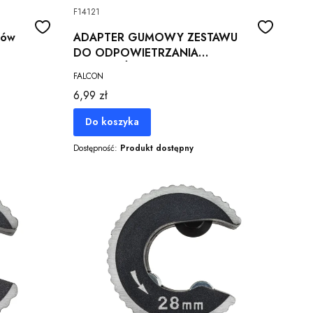
F14121
ków
ADAPTER GUMOWY ZESTAWU
DO ODPOWIETRZANIA
HAMULCÓW
FALCON
Cena
6,99 zł
Do koszyka
Dostępność:
Produkt dostępny