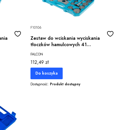
F10106
Zestaw do wciskania wyciskania
tłoczków hamulcowych 41
elementów
FALCON
Cena
112,49 zł
Do koszyka
Dostępność:
Produkt dostępny