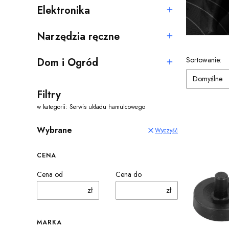
Elektronika
Kategoria - Elektronika
Narzędzia ręczne
Kategoria - Narzędzia ręczne
Lista pro
Sortowanie:
Dom i Ogród
Kategoria - Dom i Ogród
Domyślne
Filtry
w kategorii: Serwis układu hamulcowego
Wybrane
Wyczyść
CENA
Cena od
Cena do
zł
zł
MARKA