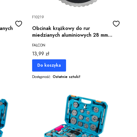
F10219
ianych
Obcinak krążkowy do rur
miedzianych aluminiowych 28 mm 1
1/8"
FALCON
Cena
13,99 zł
Do koszyka
Dostępność:
Ostatnie sztuki!