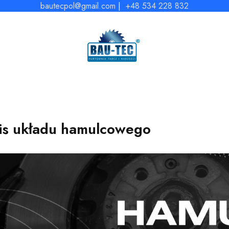
bautecpol@gmail.com
|
+48 534 228 832
is układu hamulcowego