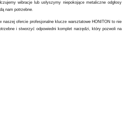
dczujemy wibracje lub usłyszymy niepokojące metaliczne odgłosy
ędą nam potrzebne.
e w naszej ofercie profesjonalne klucze warsztatowe HONITON to nie
otrzebne i stworzyć odpowiedni komplet narzędzi, który pozwoli na