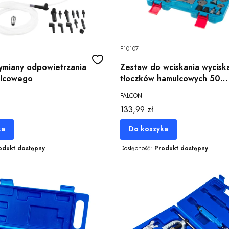
F10107
ymiany odpowietrzania
Zestaw do wciskania wyciskania
ulcowego
tłoczków hamulcowych 50
elementów
FALCON
Cena
133,99 zł
ka
Do koszyka
odukt dostępny
Dostępność:
Produkt dostępny