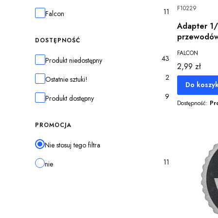
F10229
11
Marka
Falcon
Adapter 1/
przewodów
DOSTĘPNOŚĆ
FALCON
43
Dostępność
Produkt niedostępny
Cena
2,99 zł
2
Ostatnie sztuki!
Do koszy
9
Produkt dostępny
Dostępność:
Pr
PROMOCJA
Nie stosuj tego filtra
11
nie