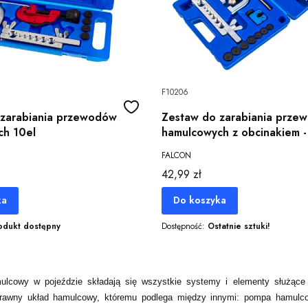
F10206
 zarabiania przewodów
Zestaw do zarabiania prze
ch 10el
hamulcowych z obcinakiem - 
FALCON
Cena
42,99 zł
ka
Do koszyka
odukt dostępny
Dostępność:
Ostatnie sztuki!
ulcowy w pojeździe składają się wszystkie systemy i elementy służące
rawny układ hamulcowy, któremu podlega między innymi: pompa hamulcow