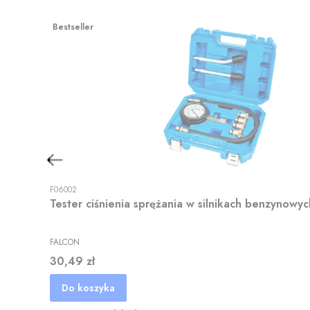
Bestseller
F06002
Tester ciśnienia sprężania w silnikach benzynow
FALCON
Cena
30,49 zł
Do koszyka