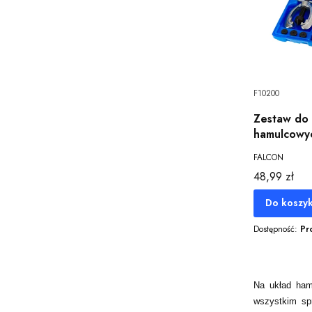
F10200
Zestaw do
hamulcowy
FALCON
Cena
48,99 zł
Do koszy
Dostępność:
Pr
Na układ ham
wszystkim sp