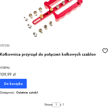
V07250
Kołkownica przyrząd do połączeń kołkowych szablon
VORFAL
Cena
109,99 zł
Do koszyka
Dostępność:
Ostatnie sztuki!
Strona
z 1