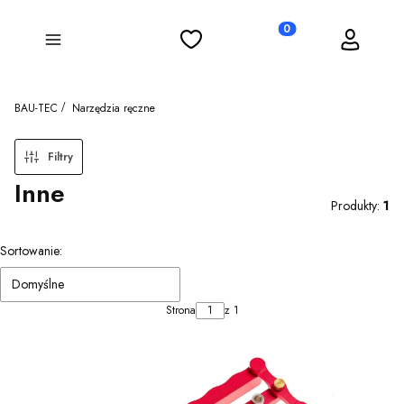
Ulubione
Koszyk
Zaloguj się
Produkty w koszyku: 0
Menu
BAU-TEC
Narzędzia ręczne
Filtry
Inne
Produkty:
1
Lista produktów
Sortowanie:
Domyślne
Strona
z 1