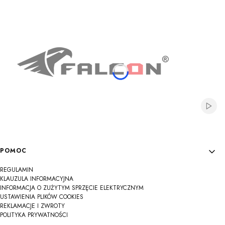
Na
Na
Na
Na
Na
Na
Na
Na
Na
Włącz
Linki w stopce
POMOC
REGULAMIN
KLAUZULA INFORMACYJNA
INFORMACJA O ZUŻYTYM SPRZĘCIE ELEKTRYCZNYM
USTAWIENIA PLIKÓW COOKIES
REKLAMACJE I ZWROTY
POLITYKA PRYWATNOŚCI