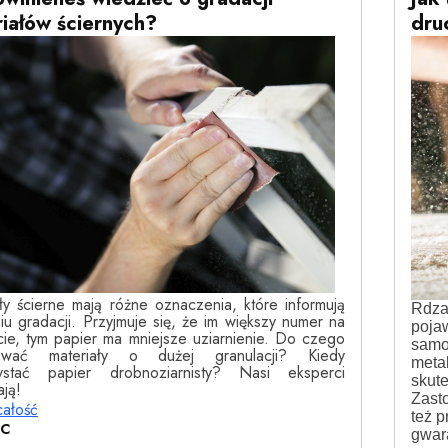
iałów ściernych?
dru
ły ścierne mają różne oznaczenia, które informują
Rdza
iu gradacji. Przyjmuje się, że im większy numer na
pojaw
ie, tym papier ma mniejsze uziarnienie. Do czego
samo
sować materiały o dużej granulacji? Kiedy
meta
ystać papier drobnoziarnisty? Nasi eksperci
skut
ją!
Zasto
całość
też p
EC
gwar