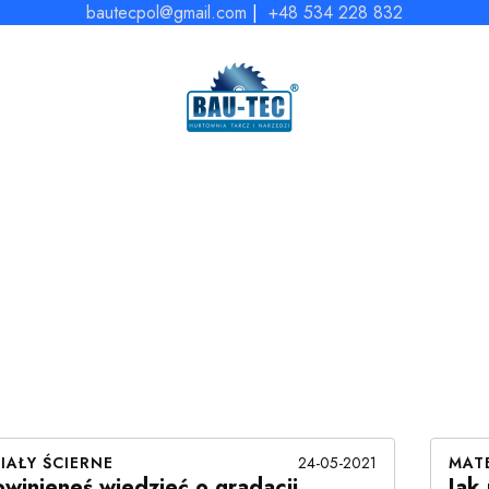
bautecpol@gmail.com
|
+48 534 228 832
24-05-2021
IAŁY ŚCIERNE
MATE
winieneś wiedzieć o gradacji
Jak