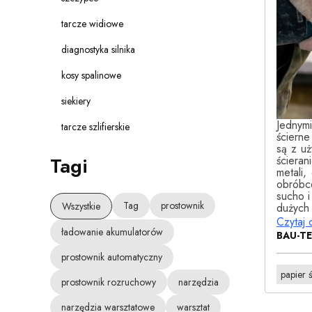
tarcze widiowe
diagnostyka silnika
kosy spalinowe
siekiery
Jednym
tarcze szlifierskie
ściern
są z u
Tagi
ścieran
metali,
obróbc
sucho i
Tag
prostownik
Wszystkie
dużych
Czytaj 
ładowanie akumulatorów
BAU-T
prostownik automatyczny
papier 
prostownik rozruchowy
narzędzia
narzędzia warsztatowe
warsztat