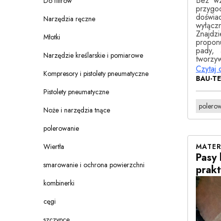
Bez wz
Do filtrów
przyg
doświa
Narzędzia ręczne
wyłącz
Znajdz
Młotki
propon
pady, 
Narzędzie kreślarskie i pomiarowe
tworzyw
Czytaj 
Kompresory i pistolety pneumatyczne
BAU-T
Pistolety pneumatyczne
polero
Noże i narzędzia tnące
polerowanie
MATER
Wiertła
Pasy 
smarowanie i ochrona powierzchni
prakt
kombinerki
cęgi
szczypce