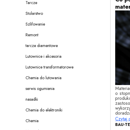
Tarcze
mater
Stolarstwo
Szlifowanie
Remont
tarcze diamentowe
Lutownice i akcesoria
Lutownice transformatorowe
Chemia do lutowania
Materia
serwis ogumienia
o stopn
produkc
nasadki
zasto
wykorz
Chemia do elektroniki
doradza
Czytaj 
Chemia
BAU-T