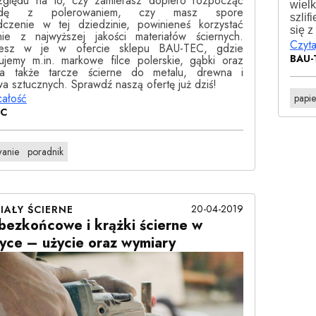
ględu na to, czy zamierasz dopiero rozpocząć
wielk
odę z polerowaniem, czy masz spore
szlif
dczenie w tej dziedzinie, powinieneś korzystać
się z
nie z najwyższej jakości materiałów ściernych.
Czyta
iesz w je w ofercie sklepu BAU-TEC, gdzie
BAU-
ujemy m.in. markowe filce polerskie, gąbki oraz
a także tarcze ścierne do metalu, drewna i
a sztucznych. Sprawdź naszą ofertę już dziś!
całość
papie
EC
wanie
poradnik
20-04-2019
IAŁY ŚCIERNE
bezkońcowe i krążki ścierne w
yce – użycie oraz wymiary