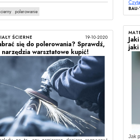
Czyta
BAU-
ścierny
polerowanie
MATE
19-10-2020
IAŁY ŚCIERNE
Jak
abrać się do polerowania? Sprawdź,
jak
 narzędzia warsztatowe kupić!
Jak 