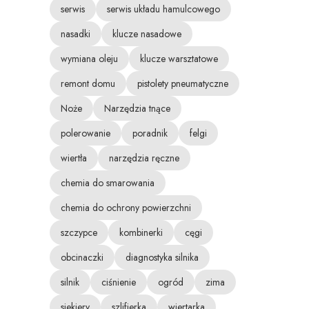
serwis
serwis układu hamulcowego
nasadki
klucze nasadowe
wymiana oleju
klucze warsztatowe
remont domu
pistolety pneumatyczne
Noże
Narzędzia tnące
polerowanie
poradnik
felgi
wiertła
narzędzia ręczne
chemia do smarowania
chemia do ochrony powierzchni
szczypce
kombinerki
cęgi
obcinaczki
diagnostyka silnika
silnik
ciśnienie
ogród
zima
siekiery
szlifierka
wiertarka