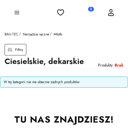
Ulubione
Koszyk
Zaloguj się
Produkty w koszyku: 0
Menu
BAU-TEC
Narzędzia ręczne
Młotki
Filtry
Ciesielskie, dekarskie
Produkty:
Brak
Lista produktów
W tej kategorii nie ma obecnie żadnych produktów
TU NAS ZNAJDZIESZ!