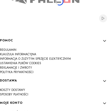
Włącz
Linki w stopce
POMOC
REGULAMIN
KLAUZULA INFORMACYJNA
INFORMACJA O ZUŻYTYM SPRZĘCIE ELEKTRYCZNYM
USTAWIENIA PLIKÓW COOKIES
REKLAMACJE I ZWROTY
POLITYKA PRYWATNOŚCI
DOSTAWA
KOSZTY DOSTAWY
SPOSOBY PŁATNOŚCI
MOJE KONTO