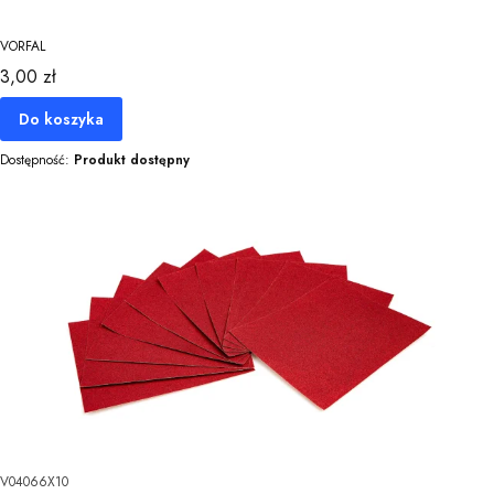
VORFAL
Cena
3,00 zł
Do koszyka
Dostępność:
Produkt dostępny
V04066X10