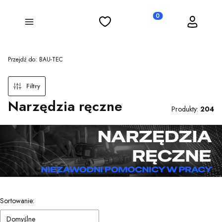
Ulubione
Koszyk
Zaloguj się
Produkty w koszyku: 0
Menu
Przejdź do:
BAU-TEC
Filtry
Narzędzia ręczne
Produkty:
204
Lista produktów
Sortowanie:
Domyślne