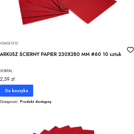
V04061X10
ARKUSZ ŚCIERNY PAPIER 230X280 MM #60 10 sztuk
VORFAL
Cena
2,59 zł
Do koszyka
Dostępność:
Produkt dostępny