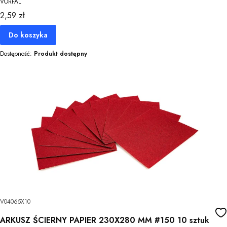
VORFAL
Cena
2,59 zł
Do koszyka
Dostępność:
Produkt dostępny
V04065X10
ARKUSZ ŚCIERNY PAPIER 230X280 MM #150 10 sztuk