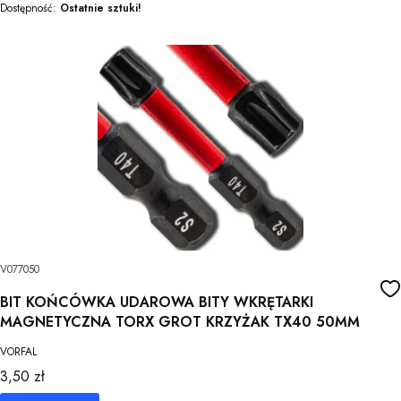
Dostępność:
Ostatnie sztuki!
V077050
BIT KOŃCÓWKA UDAROWA BITY WKRĘTARKI
MAGNETYCZNA TORX GROT KRZYŻAK TX40 50MM
VORFAL
Cena
3,50 zł