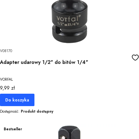
V08170
Adapter udarowy 1/2" do bitów 1/4"
VORFAL
Cena
9,99 zł
Do koszyka
Dostępność:
Produkt dostępny
Bestseller