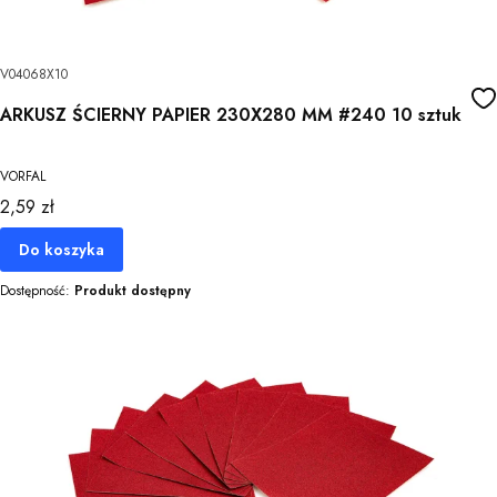
V04068X10
ARKUSZ ŚCIERNY PAPIER 230X280 MM #240 10 sztuk
VORFAL
Cena
2,59 zł
Do koszyka
Dostępność:
Produkt dostępny