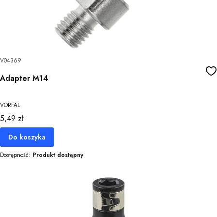
V04369
Adapter M14
VORFAL
Cena
5,49 zł
Do koszyka
Dostępność:
Produkt dostępny