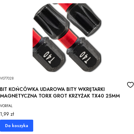
V077028
BIT KOŃCÓWKA UDAROWA BITY WKRĘTARKI
MAGNETYCZNA TORX GROT KRZYŻAK TX40 25MM
VORFAL
Cena
1,99 zł
Do koszyka