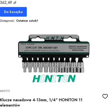
Cena
362,49 zł
Do koszyka
Dostępność:
Ostatnie sztuki!
HH1111
Klucze nasadowe 4-13mm, 1/4" HONITON 11
elementów