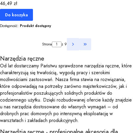
Cena
46,49 zł
Do koszyka
Dostępność:
Produkt dostępny
Strona
z 9
Przejdź do ostatniej st
Narzędzia ręczne
Od lat dostarczamy Państwu sprawdzone narzędzia ręczne, które
charakteryzują się trwałością, wygodą pracy i szerokimi
możliwościami zastosowań. Nasza firma stawia na rozwiązania,
które odpowiadają na potrzeby zarówno majsterkowiczów, jak i
profesjonalistów poszukujących solidnych produktów do
codziennego użytku. Dzięki rozbudowanej ofercie każdy znajdzie
u nas narzędzia dostosowane do własnych wymagań – od
drobnych prac domowych po intensywną eksploatację w
warsztatach i zakładach produkcyjnych.
Narzędzia ręczne - profesjonalne akcesoria dla