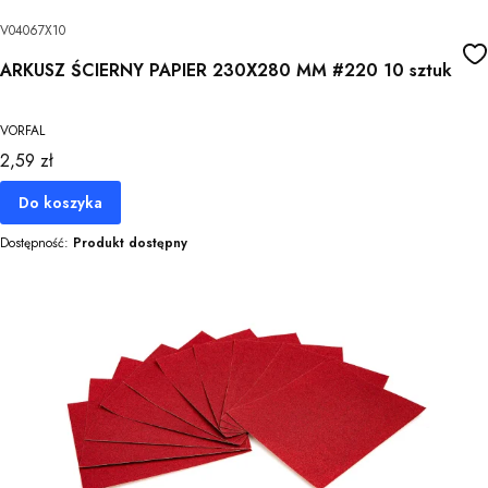
V04067X10
ARKUSZ ŚCIERNY PAPIER 230X280 MM #220 10 sztuk
VORFAL
Cena
2,59 zł
Do koszyka
Dostępność:
Produkt dostępny