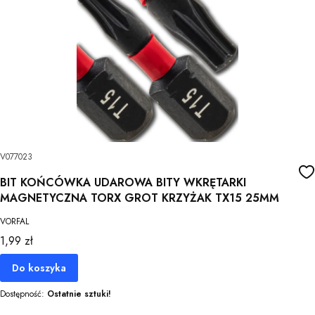
V077023
BIT KOŃCÓWKA UDAROWA BITY WKRĘTARKI
MAGNETYCZNA TORX GROT KRZYŻAK TX15 25MM
VORFAL
Cena
1,99 zł
Do koszyka
Dostępność:
Ostatnie sztuki!