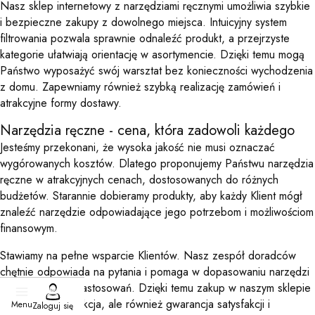
Nasz sklep internetowy z narzędziami ręcznymi umożliwia szybkie
i bezpieczne zakupy z dowolnego miejsca. Intuicyjny system
filtrowania pozwala sprawnie odnaleźć produkt, a przejrzyste
kategorie ułatwiają orientację w asortymencie. Dzięki temu mogą
Państwo wyposażyć swój warsztat bez konieczności wychodzenia
z domu. Zapewniamy również szybką realizację zamówień i
atrakcyjne formy dostawy.
Narzędzia ręczne - cena, która zadowoli każdego
Jesteśmy przekonani, że wysoka jakość nie musi oznaczać
wygórowanych kosztów. Dlatego proponujemy Państwu narzędzia
ręczne w atrakcyjnych cenach, dostosowanych do różnych
budżetów. Starannie dobieramy produkty, aby każdy Klient mógł
znaleźć narzędzie odpowiadające jego potrzebom i możliwościom
finansowym.
Stawiamy na pełne wsparcie Klientów. Nasz zespół doradców
chętnie odpowiada na pytania i pomaga w dopasowaniu narzędzi
do konkretnych zastosowań. Dzięki temu zakup w naszym sklepie
to nie tylko transakcja, ale również gwarancja satysfakcji i
Menu
Zaloguj się