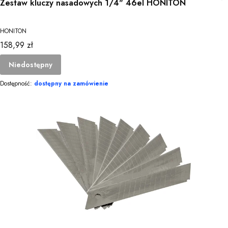
Zestaw kluczy nasadowych 1/4" 46el HONITON
HONITON
Cena
158,99 zł
Niedostępny
Dostępność:
dostępny na zamówienie