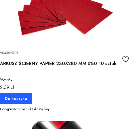
V04062X10
ARKUSZ ŚCIERNY PAPIER 230X280 MM #80 10 sztuk
VORFAL
Cena
2,59 zł
Do koszyka
Dostępność:
Produkt dostępny