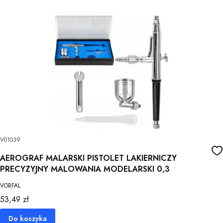
V01039
AEROGRAF MALARSKI PISTOLET LAKIERNICZY
PRECYZYJNY MALOWANIA MODELARSKI 0,3
VORFAL
Cena
53,49 zł
Do koszyka