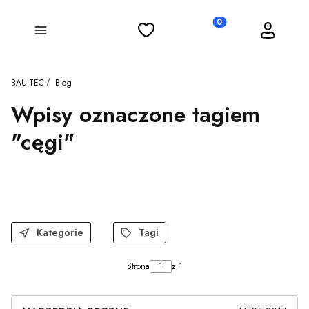
Ulubione
Koszyk
Zaloguj się
Produkty w koszyku: 0
Menu
BAU-TEC
Blog
Wpisy oznaczone tagiem
"cęgi"
Kategorie
Tagi
Strona
z 1