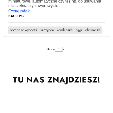
miniaturowe, automatyczne czy też np. do usuwania
uszczelniaczy zaworowych.
Czytaj całość
BAU-TEC
pomoc w wyborze
szczypce
kombinerki
cęgi
obcinaczki
Strona
z 1
TU NAS ZNAJDZIESZ!