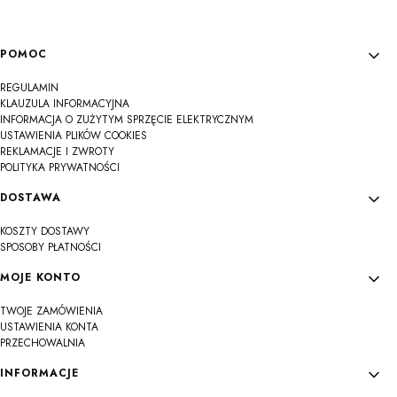
Linki w stopce
POMOC
REGULAMIN
KLAUZULA INFORMACYJNA
INFORMACJA O ZUŻYTYM SPRZĘCIE ELEKTRYCZNYM
USTAWIENIA PLIKÓW COOKIES
REKLAMACJE I ZWROTY
POLITYKA PRYWATNOŚCI
DOSTAWA
KOSZTY DOSTAWY
SPOSOBY PŁATNOŚCI
MOJE KONTO
TWOJE ZAMÓWIENIA
USTAWIENIA KONTA
PRZECHOWALNIA
INFORMACJE