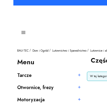
Menu
BAU-TEC
Dom i Ogród
Lutownictwo i Spawalnictwo
Lutownice i a
Częś
Menu
Lista pro
Tarcze
W tej katego
Kategoria - Tarcze
Otwornice, frezy
Kategoria - Otwornice, frezy
Motoryzacja
Kategoria - Motoryzacja