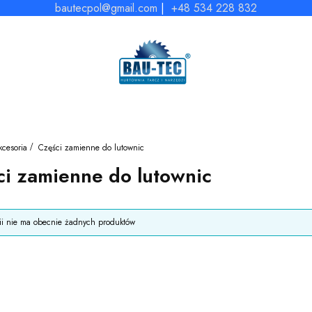
bautecpol@gmail.com
|
+48 534 228 832
kcesoria
Części zamienne do lutownic
ci zamienne do lutownic
duktów
rii nie ma obecnie żadnych produktów