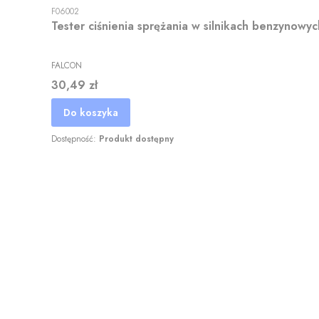
F06002
Tester ciśnienia sprężania w silnikach benzynow
FALCON
Cena
30,49 zł
Do koszyka
Dostępność:
Produkt dostępny