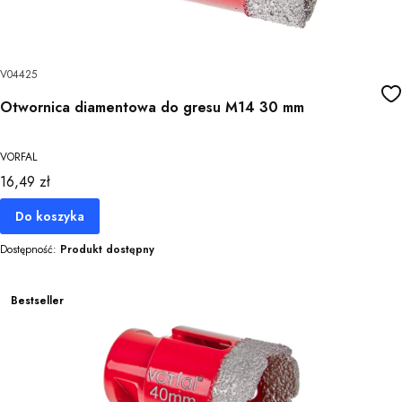
V04425
Otwornica diamentowa do gresu M14 30 mm
VORFAL
Cena
16,49 zł
Do koszyka
Dostępność:
Produkt dostępny
Bestseller