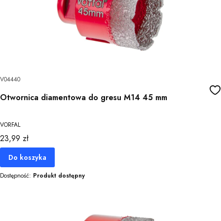
V04440
Otwornica diamentowa do gresu M14 45 mm
VORFAL
Cena
23,99 zł
Do koszyka
Dostępność:
Produkt dostępny