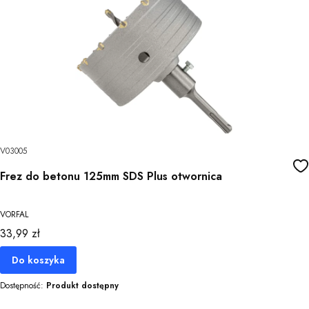
V03005
Frez do betonu 125mm SDS Plus otwornica
VORFAL
Cena
33,99 zł
Do koszyka
Dostępność:
Produkt dostępny