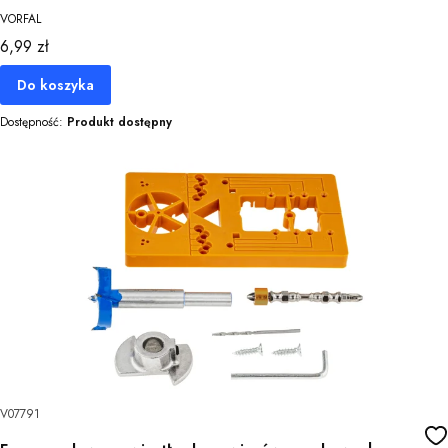
VORFAL
Cena
6,99 zł
Do koszyka
Dostępność:
Produkt dostępny
V07791