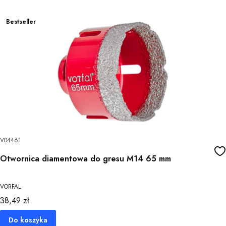
Bestseller
V04461
Otwornica diamentowa do gresu M14 65 mm
VORFAL
Cena
38,49 zł
Do koszyka