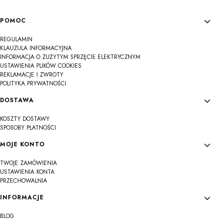
Linki w stopce
POMOC
REGULAMIN
KLAUZULA INFORMACYJNA
INFORMACJA O ZUŻYTYM SPRZĘCIE ELEKTRYCZNYM
USTAWIENIA PLIKÓW COOKIES
REKLAMACJE I ZWROTY
POLITYKA PRYWATNOŚCI
DOSTAWA
KOSZTY DOSTAWY
SPOSOBY PŁATNOŚCI
MOJE KONTO
TWOJE ZAMÓWIENIA
USTAWIENIA KONTA
PRZECHOWALNIA
INFORMACJE
BLOG