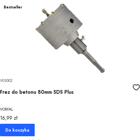
Bestseller
V03002
Frez do betonu 80mm SDS Plus
VORFAL
Cena
16,99 zł
Do koszyka