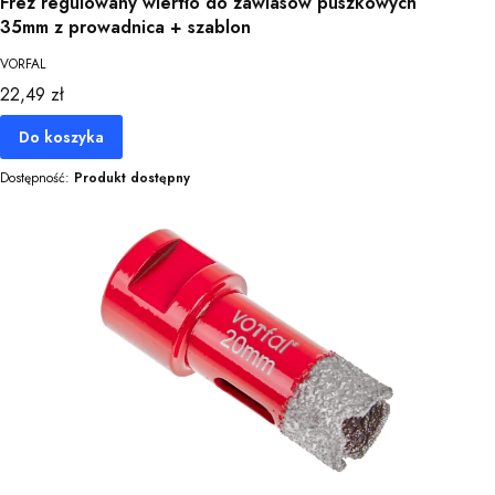
Frez regulowany wiertło do zawiasów puszkowych
35mm z prowadnica + szablon
VORFAL
Cena
22,49 zł
Do koszyka
Dostępność:
Produkt dostępny