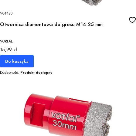
V04420
Otwornica diamentowa do gresu M14 25 mm
VORFAL
Cena
15,99 zł
Do koszyka
Dostępność:
Produkt dostępny