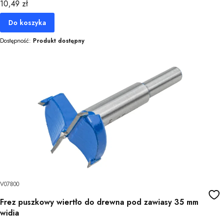
Cena
10,49 zł
Do koszyka
Dostępność:
Produkt dostępny
V07800
Frez puszkowy wiertło do drewna pod zawiasy 35 mm
widia