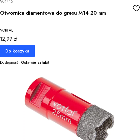
V04415
Otwornica diamentowa do gresu M14 20 mm
VORFAL
Cena
12,99 zł
Do koszyka
Dostępność:
Ostatnie sztuki!