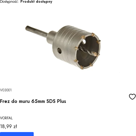
Dostępność:
Produkt dostępny
V03001
Frez do muru 65mm SDS Plus
VORFAL
Cena
18,99 zł