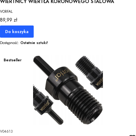
WIERTNICY WIERTŁA KORONOWEGO STALOWA
VORFAL
Cena
89,99 zł
Do koszyka
Dostępność:
Ostatnie sztuki!
Bestseller
V04613