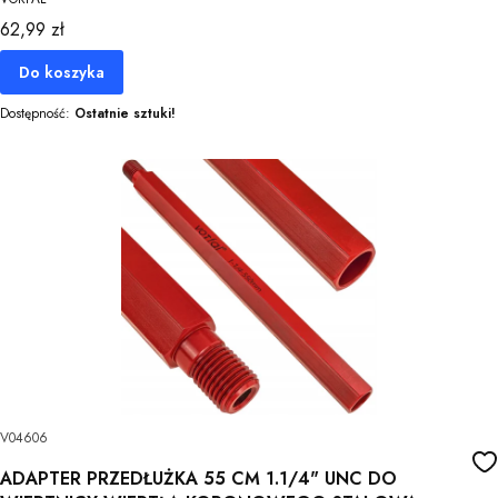
Cena
62,99 zł
Do koszyka
Dostępność:
Ostatnie sztuki!
V04606
ADAPTER PRZEDŁUŻKA 55 CM 1.1/4" UNC DO