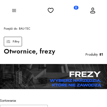
Ulubione
Koszyk
Zaloguj się
Produkty w koszyku: 0
Menu
Przejdź do:
BAU-TEC
Filtry
Otwornice, frezy
Produkty:
81
Lista produktów
Sortowanie: