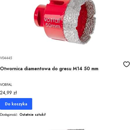
V04445
Otwornica diamentowa do gresu M14 50 mm
VORFAL
Cena
24,99 zł
Do koszyka
Dostępność:
Ostatnie sztuki!