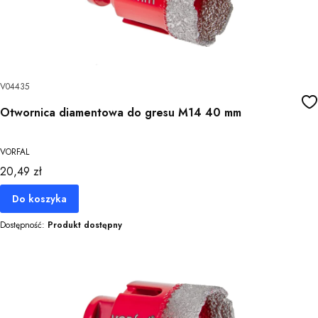
V04435
Otwornica diamentowa do gresu M14 40 mm
VORFAL
Cena
20,49 zł
Do koszyka
Dostępność:
Produkt dostępny