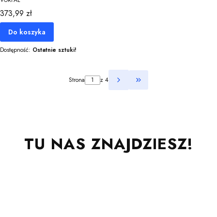
VORFAL
Cena
373,99 zł
Do koszyka
Dostępność:
Ostatnie sztuki!
Strona
z 4
Przejdź do ostatniej st
TU NAS ZNAJDZIESZ!