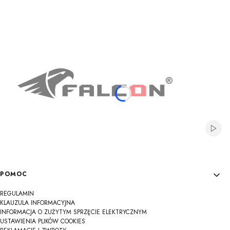
Na
Na
Na
Na
Na
Na
Na
Na
Na
Włącz
Linki w stopce
POMOC
REGULAMIN
KLAUZULA INFORMACYJNA
INFORMACJA O ZUŻYTYM SPRZĘCIE ELEKTRYCZNYM
USTAWIENIA PLIKÓW COOKIES