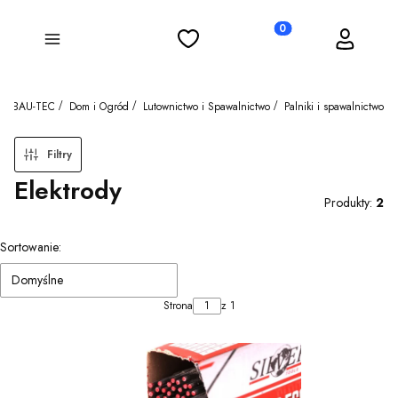
Ulubione
Koszyk
Zaloguj się
Produkty w koszyku: 0
Menu
BAU-TEC
Dom i Ogród
Lutownictwo i Spawalnictwo
Palniki i spawalnictwo
Filtry
Elektrody
Produkty:
2
Lista produktów
Sortowanie:
Domyślne
Strona
z 1