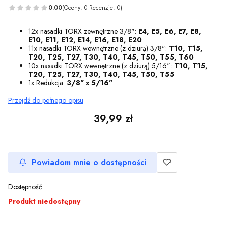
0.00
(Oceny: 0 Recenzje: 0)
12x nasadki TORX zewnętrzne 3/8":
E4, E5, E6, E7, E8,
E10, E11, E12, E14, E16, E18, E20
11x nasadki TORX wewnętrzne (z dziurą) 3/8":
T10, T15,
T20, T25, T27, T30, T40, T45, T50, T55, T60
10x nasadki TORX wewnętrzne (z dziurą) 5/16":
T10, T15,
T20, T25, T27, T30, T40, T45, T50, T55
1x Redukcja:
3/8" x 5/16"
Przejdź do pełnego opisu
Cena
39,99 zł
Powiadom mnie o dostępności
Dostępność:
Produkt niedostępny