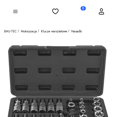
Ulubione
Koszyk
Zaloguj się
Produkty w koszyku: 0
Menu
BAU-TEC
Motoryzacja
Klucze warsztatowe
Nasadki