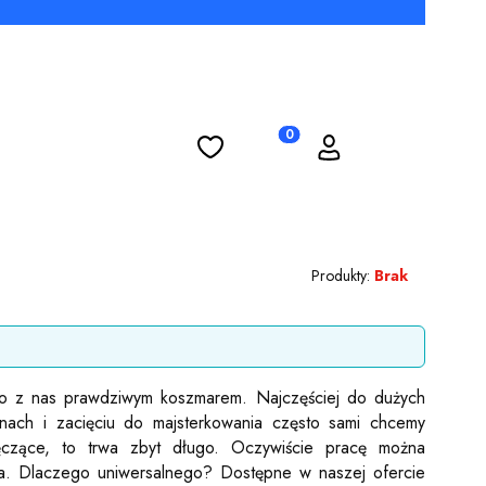
Ulubione
Koszyk
Zaloguj się
Produkty w koszyku: 0. Zobac
Produkty:
Brak
ego z nas prawdziwym koszmarem. Najczęściej do dużych
ianach i zacięciu do majsterkowania często sami chcemy
ęczące, to trwa zbyt długo. Oczywiście pracę można
ia. Dlaczego uniwersalnego? Dostępne w naszej ofercie