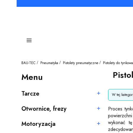
Menu
BAU-TEC
Pneumatyka
Pistolety pneumatyczne
Pistolety do tynkow
Pisto
Menu
Lista pro
Tarcze
W tej katego
Kategoria - Tarcze
Otwornice, frezy
Proces tynk
Kategoria - Otwornice, frezy
powierzchni
wykonać tę
Motoryzacja
Kategoria - Motoryzacja
zdecydowani