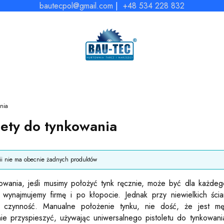
bautecpol@gmail.com
|
+48 534 228 832
ania
lety do tynkowania
duktów
rii nie ma obecnie żadnych produktów
owania, jeśli musimy położyć tynk ręcznie, może być dla każd
 wynajmujemy firmę i po kłopocie. Jednak przy niewielkich śc
 czynność. Manualne położenie tynku, nie dość, że jest m
e przyspieszyć, używając uniwersalnego pistoletu do tynkowan