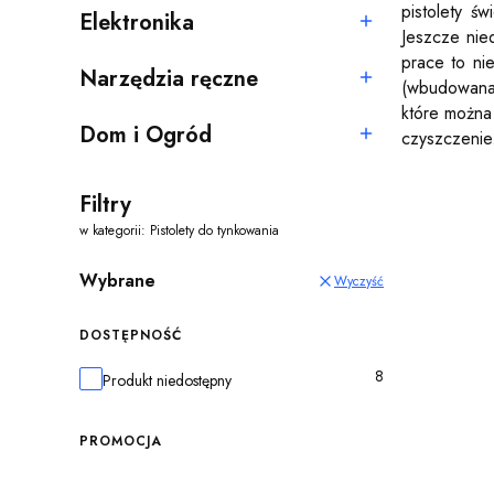
pistolety ś
Elektronika
Kategoria - Elektronika
Jeszcze nie
prace to nie
Narzędzia ręczne
(wbudowana 
Kategoria - Narzędzia ręczne
które można
Dom i Ogród
czyszczenie
Kategoria - Dom i Ogród
Filtry
w kategorii: Pistolety do tynkowania
Wybrane
Wyczyść
DOSTĘPNOŚĆ
8
Dostępność
Produkt niedostępny
PROMOCJA