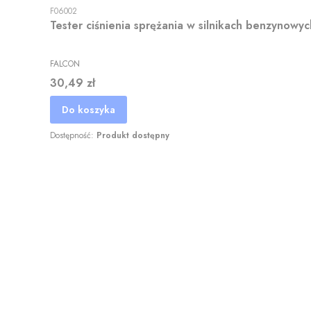
F06002
Tester ciśnienia sprężania w silnikach benzynow
FALCON
Cena
30,49 zł
Do koszyka
Dostępność:
Produkt dostępny