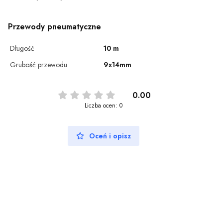
Przewody pneumatyczne
Długość
10 m
Grubość przewodu
9x14mm
0.00
Liczba ocen: 0
Oceń i opisz