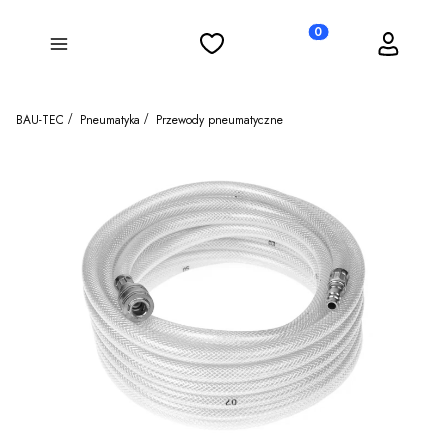
Ulubione
Koszyk
Zaloguj się
Produkty w koszyku: 0
Menu
BAU-TEC
Pneumatyka
Przewody pneumatyczne