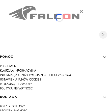
Włącz
Linki w stopce
POMOC
REGULAMIN
KLAUZULA INFORMACYJNA
INFORMACJA O ZUŻYTYM SPRZĘCIE ELEKTRYCZNYM
USTAWIENIA PLIKÓW COOKIES
REKLAMACJE I ZWROTY
POLITYKA PRYWATNOŚCI
DOSTAWA
KOSZTY DOSTAWY
SPOSOBY PŁATNOŚCI