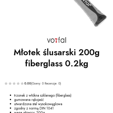
Młotek ślusarski 200g
fiberglass 0.2kg
0.00
(Oceny: 0 Recenzje: 0)
trzonek z włókna szklanego (fiberglass)
gumowana rękojeść
utwardzona stal wysokowęglowa
zgodny z normą DIN 1041
waga głowicy: 200g