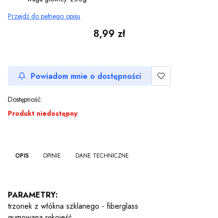
Przejdź do pełnego opisu
Cena
8,99 zł
Powiadom mnie o dostępności
Dostępność:
Produkt niedostępny
OPIS
OPINIE
DANE TECHNICZNE
nie
PARAMETRY:
trzonek z włókna szklanego - fiberglass
gumowana rękojeść