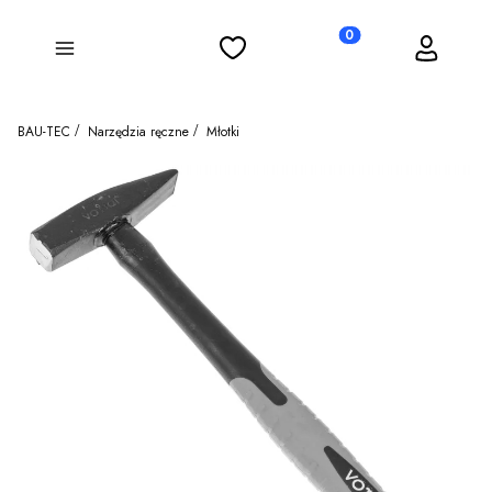
Ulubione
Koszyk
Zaloguj się
Produkty w koszyku: 0
Menu
BAU-TEC
Narzędzia ręczne
Młotki