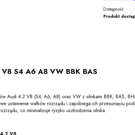
Dostępność:
Produkt dostę
 V8 S4 A6 A8 VW BBK BAS
ików Audi 4.2 V8 (S4, A6, A8) oraz VW z silnikami BBK, BAS, B
owe ustawienie wałków rozrządu i zapobiega ich przesunięciu pod
zrządu, co minimalizuje ryzyko uszkodzenia silnika.
 4.2 V8