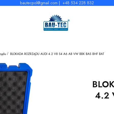
bautecpol@gmail.com
|
+48 534 228 832
rządu
BLOKADA ROZRZĄDU AUDI 4.2 V8 S4 A6 A8 VW BBK BAS BHF BAT
BLOK
4.2