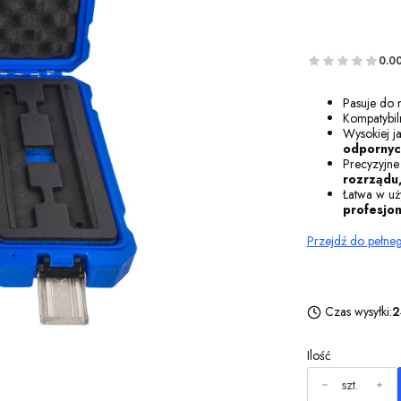
0.0
Pasuje do 
Kompatybi
Wysokiej ja
odpornyc
Precyzyjne
rozrządu
Łatwa w uż
profesjon
Przejdź do pełne
Czas wysyłki:
2
Ilość
szt.