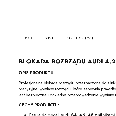
OPIS
OPINIE
DANE TECHNICZNE
BLOKADA ROZRZĄDU AUDI 4.2
OPIS PRODUKTU:
Profesjonalna blokada rozrządu przeznaczona do siln
precyzyjnej wymiany rozrządu, które zapewnia prawidł
jest bezpieczne i dokładne przeprowadzenie wymiany ro
CECHY PRODUKTU:
Pasuje do modeli Audi:
S4, A6, A8 z silnikami