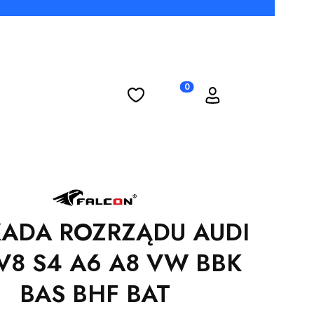
Ulubione
Koszyk
Zaloguj się
Produkty w koszyku: 0. Zobac
ADA ROZRZĄDU AUDI
 V8 S4 A6 A8 VW BBK
BAS BHF BAT