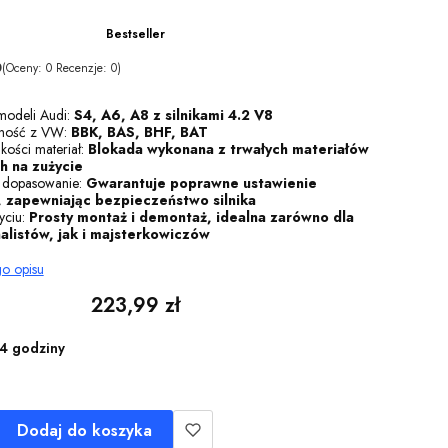
Bestseller
0
(Oceny: 0 Recenzje: 0)
modeli Audi:
S4, A6, A8 z silnikami 4.2 V8
lność z VW:
BBK, BAS, BHF, BAT
kości materiał:
Blokada wykonana z trwałych materiałów
h na zużycie
 dopasowanie:
Gwarantuje poprawne ustawienie
, zapewniając bezpieczeństwo silnika
yciu:
Prosty montaż i demontaż, idealna zarówno dla
alistów, jak i majsterkowiczów
go opisu
Cena
223,99 zł
4 godziny
Dodaj do koszyka