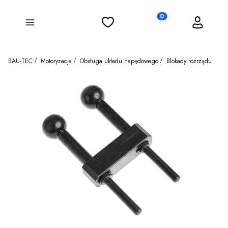
Ulubione
Koszyk
Zaloguj się
Produkty w koszyku: 0
Menu
BAU-TEC
Motoryzacja
Obsługa układu napędowego
Blokady rozrządu