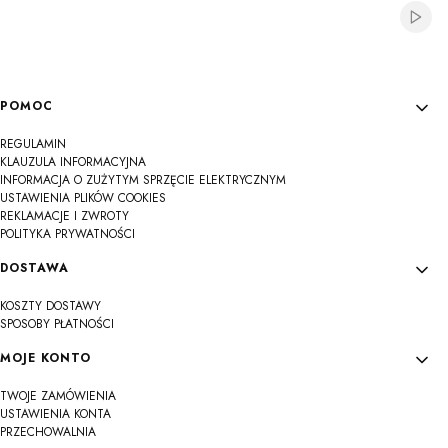
Włącz
Linki w stopce
POMOC
REGULAMIN
KLAUZULA INFORMACYJNA
INFORMACJA O ZUŻYTYM SPRZĘCIE ELEKTRYCZNYM
USTAWIENIA PLIKÓW COOKIES
REKLAMACJE I ZWROTY
POLITYKA PRYWATNOŚCI
DOSTAWA
KOSZTY DOSTAWY
SPOSOBY PŁATNOŚCI
MOJE KONTO
TWOJE ZAMÓWIENIA
USTAWIENIA KONTA
PRZECHOWALNIA