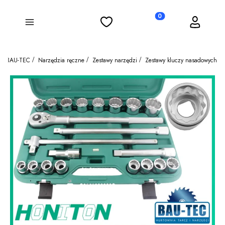
Ulubione
Koszyk
Zaloguj się
Produkty w koszyku: 0
Menu
BAU-TEC
Narzędzia ręczne
Zestawy narzędzi
Zestawy kluczy nasadowych