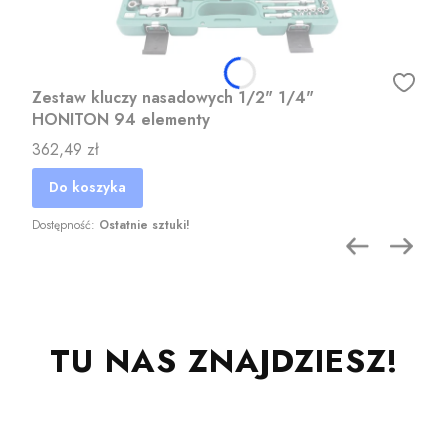
Zestaw kluczy nasadowych 1/2" 1/4"
HONITON 94 elementy
Cena
362,49 zł
Do koszyka
Dostępność:
Ostatnie sztuki!
TU NAS ZNAJDZIESZ!