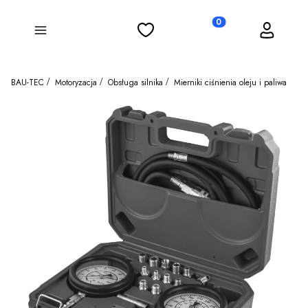
Ulubione
Koszyk
Zaloguj się
Produkty w koszyku: 0
Menu
BAU-TEC
Motoryzacja
Obsługa silnika
Mierniki ciśnienia oleju i paliwa