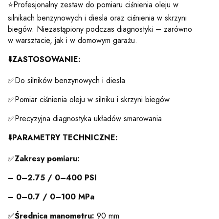
⭐Profesjonalny zestaw do pomiaru ciśnienia oleju w
silnikach benzynowych i diesla oraz ciśnienia w skrzyni
biegów. Niezastąpiony podczas diagnostyki – zarówno
w warsztacie, jak i w domowym garażu.
⬇️
ZASTOSOWANIE:
✅Do silników benzynowych i diesla
✅Pomiar ciśnienia oleju w silniku i skrzyni biegów
✅Precyzyjna diagnostyka układów smarowania
⬇️
PARAMETRY TECHNICZNE:
✅
Zakresy pomiaru:
– 0–2.75 / 0–400 PSI
– 0–0.7 / 0–100 MPa
✅
Średnica manometru:
90 mm