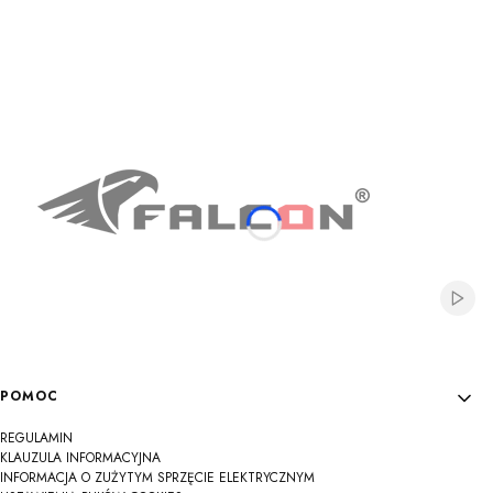
Na
Na
Na
Na
Na
Na
Na
Na
Na
Włącz
Linki w stopce
POMOC
REGULAMIN
KLAUZULA INFORMACYJNA
INFORMACJA O ZUŻYTYM SPRZĘCIE ELEKTRYCZNYM