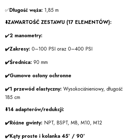
✅
Długość węża:
1,85 m
⬇️
ZAWARTOŚĆ ZESTAWU (17 ELEMENTÓW):
✔️
2 manometry:
✔️Zakresy:
0–100 PSI oraz 0–400 PSI
✔️Średnica:
90 mm
✔️Gumowe osłony ochronne
✔️
1 przewód elastyczny:
Wysokociśnieniowy, długość
185 cm
⬇️14 adapterów/redukcji:
✔️Różne gwinty:
NPT, BSPT, M8, M10, M12
✔️Kąty proste i kolanka 45° / 90°