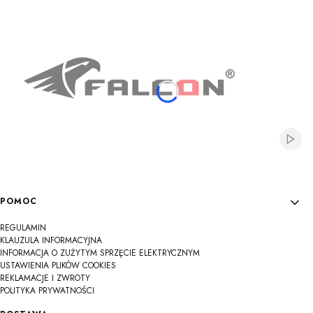
Na
Na
Na
Na
Na
Na
Na
Na
Na
Włącz
Linki w stopce
POMOC
REGULAMIN
KLAUZULA INFORMACYJNA
INFORMACJA O ZUŻYTYM SPRZĘCIE ELEKTRYCZNYM
USTAWIENIA PLIKÓW COOKIES
REKLAMACJE I ZWROTY
POLITYKA PRYWATNOŚCI