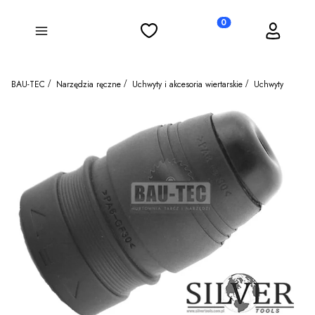
Ulubione
Koszyk
Zaloguj się
Produkty w koszyku: 0
Menu
BAU-TEC
Narzędzia ręczne
Uchwyty i akcesoria wiertarskie
Uchwyty