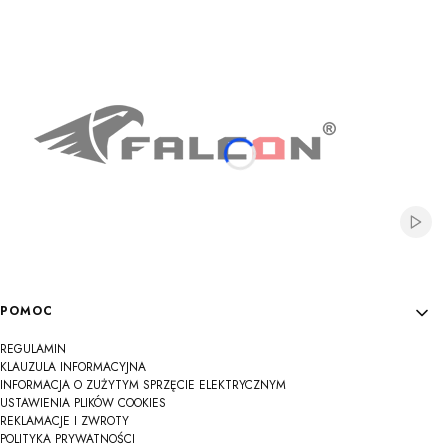
Na
Na
Na
Na
Na
Na
Na
Na
Na
Włącz
Linki w stopce
POMOC
REGULAMIN
KLAUZULA INFORMACYJNA
INFORMACJA O ZUŻYTYM SPRZĘCIE ELEKTRYCZNYM
USTAWIENIA PLIKÓW COOKIES
REKLAMACJE I ZWROTY
POLITYKA PRYWATNOŚCI