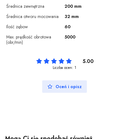
Średnica zewnętrzna
200 mm
Średnica otworu mocowania
32 mm
Ilość zębow
60
Max. prędkość obrotowa
5000
(obr/min)
5.00
Liczba ocen: 1
Oceń i opisz
Mogą Ci się spodobać również