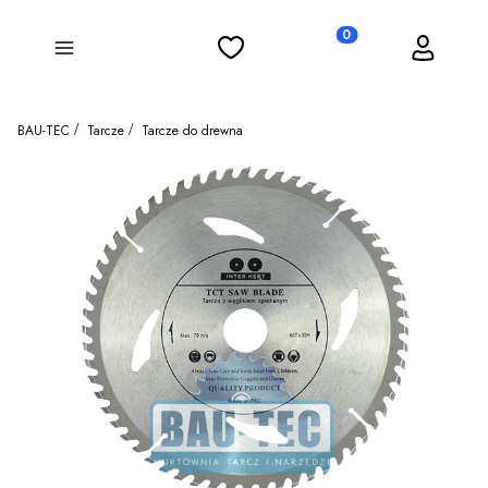
Ulubione
Koszyk
Zaloguj się
Produkty w koszyku: 0
Menu
BAU-TEC
Tarcze
Tarcze do drewna