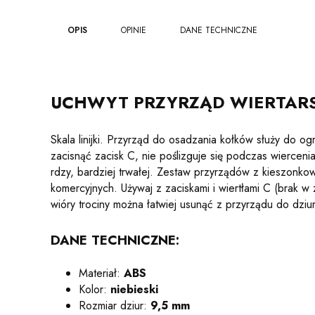
OPIS
OPINIE
DANE TECHNICZNE
UCHWYT PRZYRZĄD WIERTA
Skala linijki. Przyrząd do osadzania kołków służy do 
zacisnąć zacisk C, nie poślizguje się podczas wierceni
rdzy, bardziej trwałej. Zestaw przyrządów z kieszonk
komercyjnych. Używaj z zaciskami i wiertłami C (brak 
wióry trociny można łatwiej usunąć z przyrządu do dziu
DANE TECHNICZNE:
Materiał:
ABS
Kolor:
niebieski
Rozmiar dziur:
9,5 mm