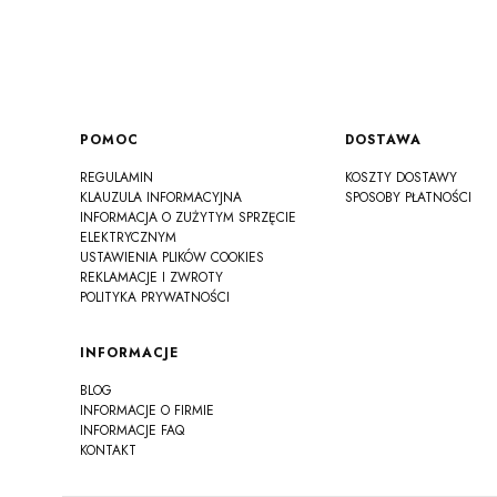
Linki w stopce
POMOC
DOSTAWA
REGULAMIN
KOSZTY DOSTAWY
KLAUZULA INFORMACYJNA
SPOSOBY PŁATNOŚCI
INFORMACJA O ZUŻYTYM SPRZĘCIE
ELEKTRYCZNYM
USTAWIENIA PLIKÓW COOKIES
REKLAMACJE I ZWROTY
POLITYKA PRYWATNOŚCI
INFORMACJE
BLOG
INFORMACJE O FIRMIE
INFORMACJE FAQ
KONTAKT