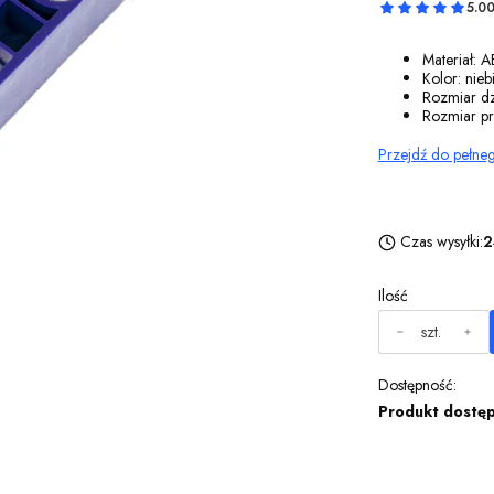
5.0
Materiał: 
Kolor: niebi
Rozmiar dz
Rozmiar p
Przejdź do pełne
Czas wysyłki:
2
Ilość
szt.
Dostępność:
Produkt dostę