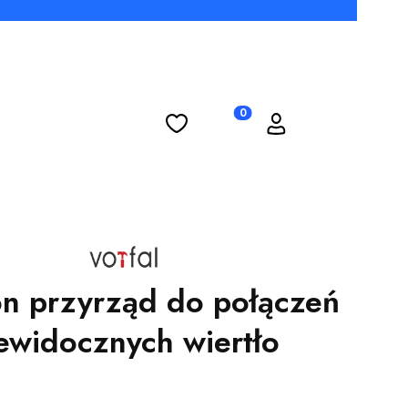
Ulubione
Koszyk
Zaloguj się
Produkty w koszyku: 0. Zobac
n przyrząd do połączeń
ewidocznych wiertło