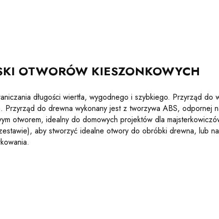
RSKI OTWORÓW KIESZONKOWYCH
ograniczania długości wiertła, wygodnego i szybkiego. Przyrząd 
a. Przyrząd do drewna wykonany jest z tworzywa ABS, odpornej na z
owym otworem, idealny do domowych projektów dla majsterkowiczó
w zestawie), aby stworzyć idealne otwory do obróbki drewna, lub 
rkowania.