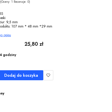
0
(Oceny: 1 Recenzje: 0)
ABS
eski
iur: 9,5 mm
roduktu: 107 mm * 48 mm *29 mm
go opisu
Cena
25,80 zł
4 godziny
Dodaj do koszyka
pny