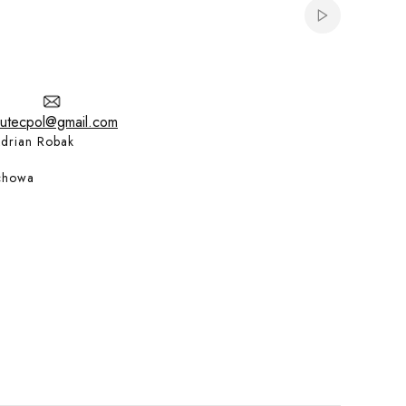
Włącz automat
utecpol@gmail.com
drian Robak
chowa