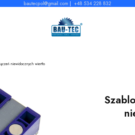
bautecpol@gmail.com
|
+48 534 228 832
ączeń niewidocznych wiertło
Szablo
ni