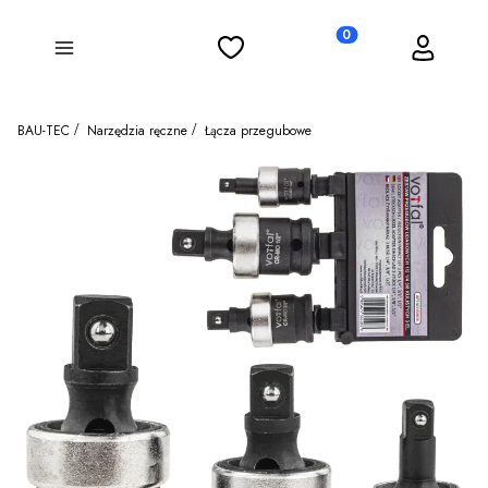
Ulubione
Koszyk
Zaloguj się
Produkty w koszyku: 0
Menu
BAU-TEC
Narzędzia ręczne
Łącza przegubowe