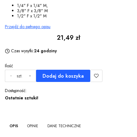
1/4" F x 1/4" M,
3/8" F x 3/8" M
1/2" F x 1/2" M
Przejdź do pełnego opisu
Cena
21,49 zł
Czas wysyłki:
24 godziny
Ilość
Dodaj do koszyka
szt.
Dostępność:
Ostatnie sztuki!
OPIS
OPINIE
DANE TECHNICZNE