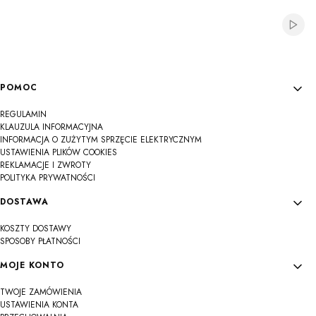
Włącz
Linki w stopce
POMOC
REGULAMIN
KLAUZULA INFORMACYJNA
INFORMACJA O ZUŻYTYM SPRZĘCIE ELEKTRYCZNYM
USTAWIENIA PLIKÓW COOKIES
REKLAMACJE I ZWROTY
POLITYKA PRYWATNOŚCI
DOSTAWA
KOSZTY DOSTAWY
SPOSOBY PŁATNOŚCI
MOJE KONTO
TWOJE ZAMÓWIENIA
USTAWIENIA KONTA