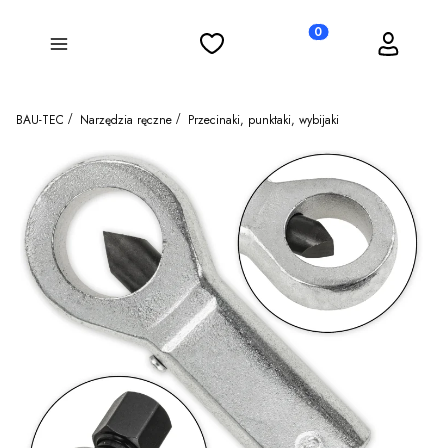
Ulubione
Koszyk
Zaloguj się
Produkty w koszyku: 0
Menu
BAU-TEC
Narzędzia ręczne
Przecinaki, punktaki, wybijaki