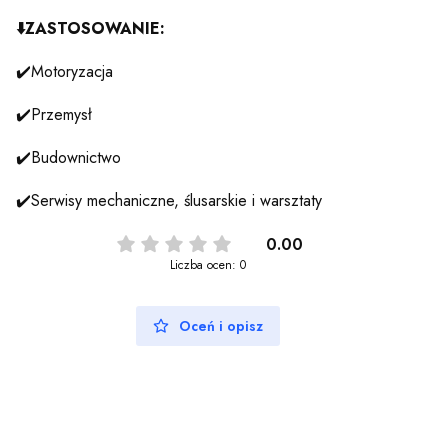
⬇️ZASTOSOWANIE:
✔️Motoryzacja
✔️Przemysł
✔️Budownictwo
✔️Serwisy mechaniczne, ślusarskie i warsztaty
0.00
Liczba ocen: 0
Oceń i opisz