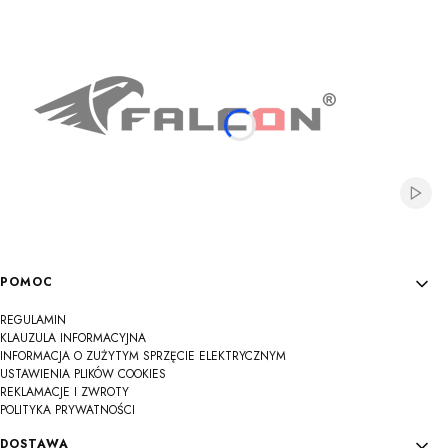
Na
Na
Na
Na
Na
Na
Na
Na
Na
Włącz
Linki w stopce
POMOC
REGULAMIN
KLAUZULA INFORMACYJNA
INFORMACJA O ZUŻYTYM SPRZĘCIE ELEKTRYCZNYM
USTAWIENIA PLIKÓW COOKIES
REKLAMACJE I ZWROTY
POLITYKA PRYWATNOŚCI
DOSTAWA