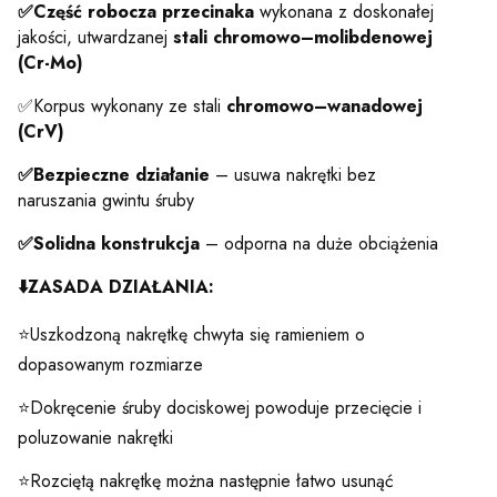
✅Część robocza przecinaka
wykonana z doskonałej
jakości, utwardzanej
stali chromowo–molibdenowej
(Cr-Mo)
✅Korpus wykonany ze stali
chromowo–wanadowej
(CrV)
✅Bezpieczne działanie
– usuwa nakrętki bez
naruszania gwintu śruby
✅Solidna konstrukcja
– odporna na duże obciążenia
⬇️ZASADA DZIAŁANIA:
⭐Uszkodzoną nakrętkę chwyta się ramieniem o
dopasowanym rozmiarze
⭐Dokręcenie śruby dociskowej powoduje przecięcie i
poluzowanie nakrętki
⭐Rozciętą nakrętkę można następnie łatwo usunąć