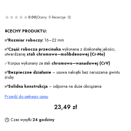
0.00
(Oceny: 0 Recenzje: 0)
⬇️CECHY PRODUKTU:
✅Rozmiar roboczy:
16–22 mm
✅Część robocza przecinaka
wykonana z doskonałej jakości,
utwardzanej
stali chromowo–molibdenowej (Cr-Mo)
✅Korpus wykonany ze stali
chromowo–wanadowej (CrV)
✅Bezpieczne działanie
– usuwa nakrętki bez naruszania gwintu
śruby
✅Solidna konstrukcja
– odporna na duże obciążenia
Przejdź do pełnego opisu
Cena
23,49 zł
Czas wysyłki:
24 godziny