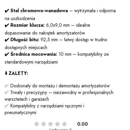
✔️ Stal chromowo-wanadowa
– wytrzymała i odporna
na uszkodzenia
✔️ Rozmiar klucza:
6,0x9,0 mm – idealne
dopasowanie do nakrętek amortyzatorów
✔️ Długość bitu:
92,5 mm – łatwy dostęp w trudno
dostępnych miejscach
✔️ Średnica mocowania:
10 mm – kompatybilny ze
standardowymi narzędziami
⬇️ ZALETY:
✅ Doskonały do montażu i demontażu amortyzatorów
✅ Trwały i precyzyjny – niezawodny w profesjonalnych
warsztatach i garażach
✅ Kompatybilny z narzędziami ręcznymi i
pneumatycznymi
0.00