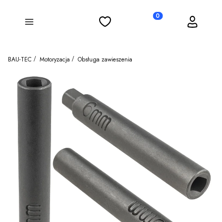
Ulubione
Koszyk
Zaloguj się
Produkty w koszyku: 0
Menu
BAU-TEC
Motoryzacja
Obsługa zawieszenia