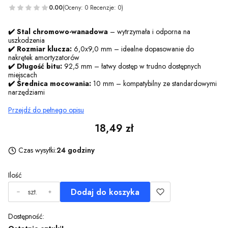
0.00
(Oceny: 0 Recenzje: 0)
✔️ Stal chromowo-wanadowa
– wytrzymała i odporna na
uszkodzenia
✔️ Rozmiar klucza:
6,0x9,0 mm – idealne dopasowanie do
nakrętek amortyzatorów
✔️ Długość bitu:
92,5 mm – łatwy dostęp w trudno dostępnych
miejscach
✔️ Średnica mocowania:
10 mm – kompatybilny ze standardowymi
narzędziami
Przejdź do pełnego opisu
Cena
18,49 zł
Czas wysyłki:
24 godziny
Ilość
Dodaj do koszyka
szt.
Dostępność: