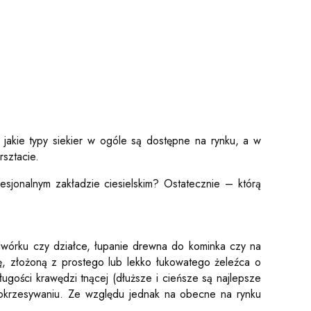
 jakie typy siekier w ogóle są dostępne na rynku, a w
sztacie.
sjonalnym zakładzie ciesielskim? Ostatecznie – którą
odwórku czy działce, łupanie drewna do kominka czy na
ę, złożoną z prostego lub lekko łukowatego żeleźca o
gości krawędzi tnącej (dłuższe i cieńsze są najlepsze
i okrzesywaniu. Ze względu jednak na obecne na rynku