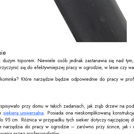
nie
z dużym toporem. Niewiele osób jednak zastanawia się nad tym,
yczynić się do efektywniejszej pracy w ogrodzie, w lesie czy war
 kominka? Które narzędzie będzie odpowiednie do pracy w profe
iej spisywało przy domu w takich zadaniach, jak zrąb drzew na p
ie
siekiera uniwersalna
. Posiada ona nieskomplikowaną konstrukcj
95 cm. Różnica w przypadku tych siekier dotyczy najczęściej dłu
ne narzędzia do pracy w ogrodzie – zarówno przy ścince, jak 
owania przez profesjonalistów.