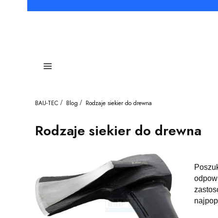
Menu
BAU-TEC
Blog
Rodzaje siekier do drewna
Rodzaje siekier do drewna
Poszuk
odpowi
zastos
najpop