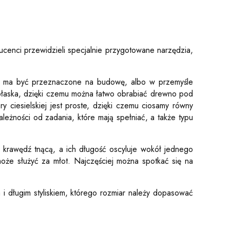
cenci przewidzieli specjalnie przygotowane narzędzia,
tóre ma być przeznaczone na budowę, albo w przemyśle
t płaska, dzięki czemu można łatwo obrabiać drewno pod
 ciesielskiej jest proste, dzięki czemu ciosamy równy
leżności od zadania, które mają spełniać, a także typu
ą krawędź tnącą, a ich długość oscyluje wokół jednego
oże służyć za młot. Najczęściej można spotkać się na
a i długim styliskiem, którego rozmiar należy dopasować