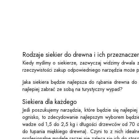
Rodzaje siekier do drewna i ich przeznacze
Kiedy myślimy o siekierze, zazwyczaj widzimy drwala 
rzeczywistości zakup odpowiedniego narzędzia może prz
Jaka siekiera będzie najlepsza do rąbania drewna do
najlepiej zabrać ze sobą na turystyczny wypad?
Siekiera dla każdego
Jeśli poszukujemy narzędzia, które będzie się najlep
ognisko, to zdecydowanie najlepszym wyborem będz
wadze od 1,5 do 2,5 kg i długości drzewców od 70 do 
do łupania miękkiego drewna). Czyni to z nich ideal
profesjonalne modele raczej nie zaleca się ich do stos