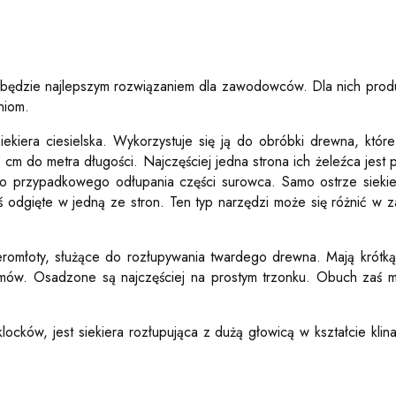
 będzie najlepszym rozwiązaniem dla zawodowców. Dla nich produ
niom.
iekiera ciesielska. Wykorzystuje się ją do obróbki drewna, k
5 cm do metra długości. Najczęściej jedna strona ich żeleźca jes
o przypadkowego odłupania części surowca. Samo ostrze siekiery
odgięte w jedną ze stron. Ten typ narzędzi może się różnić w za
ieromłoty, służące do rozłupywania twardego drewna. Mają krótk
amów. Osadzone są najczęściej na prostym trzonku. Obuch zaś m
ocków, jest siekiera rozłupująca z dużą głowicą w kształcie klin