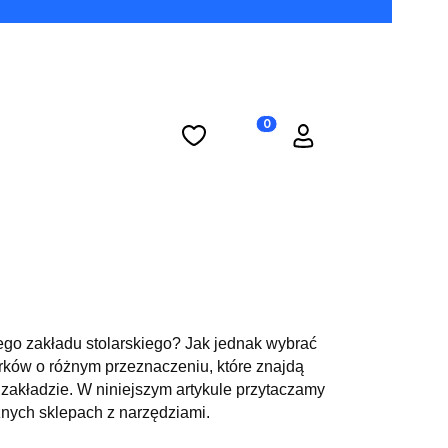
Ulubione
Koszyk
Zaloguj się
Produkty w koszyku: 0. Zobac
ego zakładu stolarskiego? Jak jednak wybrać
rków o różnym przeznaczeniu, które znajdą
zakładzie. W niniejszym artykule przytaczamy
cznych sklepach z narzędziami.