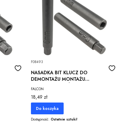
F08493
NASADKA BIT KLUCZ DO
DEMONTAŻU MONTAŻU
0MM
AMORTYZATORÓW 6,0x9,0MM
FALCON
92,5 MM CR-V
Cena
18,49 zł
Do koszyka
Dostępność:
Ostatnie sztuki!