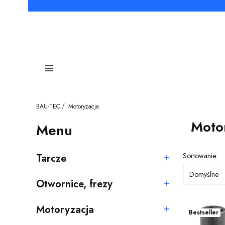
Menu
BAU-TEC
Motoryzacja
Moto
Menu
Lista pro
Sortowanie:
Tarcze
Kategoria - Tarcze
Domyślne
Otwornice, frezy
Kategoria - Otwornice, frezy
Motoryzacja
Bestseller
Kategoria - Motoryzacja