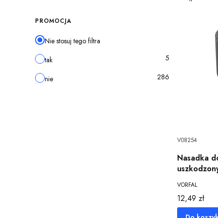
PROMOCJA
Nie stosuj tego filtra
5
tak
286
nie
V08254
Nasadka d
uszkodzon
VORFAL
Cena
12,49 zł
Do koszy