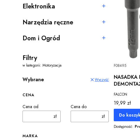
Elektronika
Kategoria - Elektronika
Narzędzia ręczne
Kategoria - Narzędzia ręczne
Dom i Ogród
Kategoria - Dom i Ogród
Filtry
w kategorii: Motoryzacja
F08495
NASADKA 
Wybrane
Wyczyść
DEMONTA
AMORTYZ
FALCON
CENA
92,5M CR-
Cena
19,99 zł
Cena od
Cena do
Do koszy
zł
zł
Dostępność:
Pr
MARKA