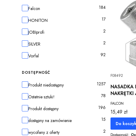
184
Marka
Falcon
17
HONITON
2
JOBIprofi
2
SILVER
92
Vorfal
DOSTĘPNOŚĆ
F08492
1257
Dostępność
Produkt niedostępny
NASADKA
NAKRĘTKI
78
Ostatnie sztuki!
22MM 12-
FALCON
196
Produkt dostępny
Cena
15,49 zł
15
dostępny na zamówienie
Do koszy
2
wycofany z oferty
Dostępność:
Os