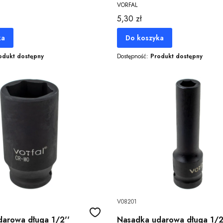
VORFAL
Cena
5,30 zł
ka
Do koszyka
odukt dostępny
Dostępność:
Produkt dostępny
V08201
arowa długa 1/2''
Nasadka udarowa długa 1/2