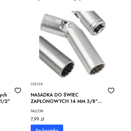
F08398
ych
NASADKA DO ŚWIEC
1/2"
ZAPŁONOWYCH 14 MM 3/8"
MAGNETYCZNA Z PRZEGUBEM
FALCON
12 KĄT
Cena
7,99 zł
Do koszyka