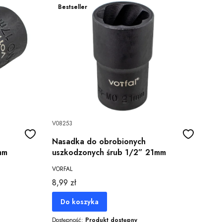
Bestseller
V08253
Nasadka do obrobionych
mm
uszkodzonych śrub 1/2” 21mm
VORFAL
Cena
8,99 zł
Do koszyka
Dostępność:
Produkt dostępny