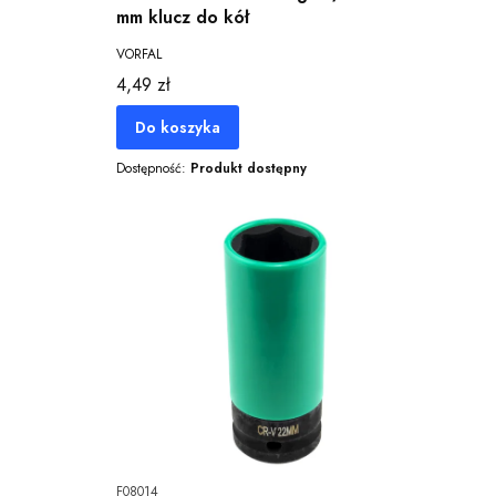
mm klucz do kół
VORFAL
Cena
4,49 zł
Do koszyka
Dostępność:
Produkt dostępny
F08014