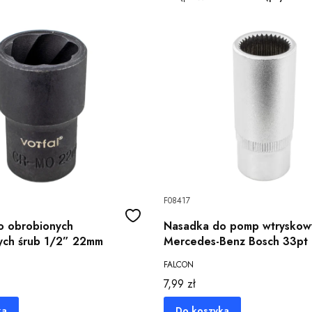
F08417
o obrobionych
Nasadka do pomp wtryskow
ych śrub 1/2” 22mm
Mercedes-Benz Bosch 33pt 
FALCON
Cena
7,99 zł
ka
Do koszyka