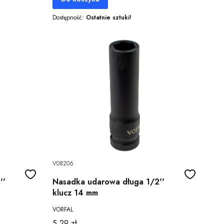
Dostępność:
Ostatnie sztuki!
V08206
''
Nasadka udarowa długa 1/2''
klucz 14 mm
VORFAL
Cena
5,29 zł