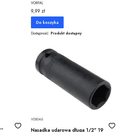
VORFAL
Cena
9,99 zł
Do koszyka
Dostępność:
Produkt dostępny
V08046
''
Nasadka udarowa długa 1/2" 19