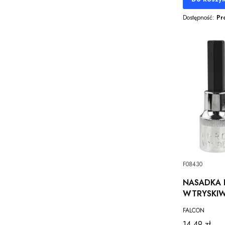
Dostępność:
Pr
F08430
NASADKA 
WTRYSKIW
MM OWALN
FALCON
BOSCH Cr
Cena
14,49 zł