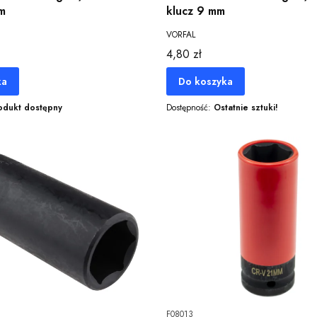
m
klucz 9 mm
VORFAL
Cena
4,80 zł
ka
Do koszyka
odukt dostępny
Dostępność:
Ostatnie sztuki!
F08013