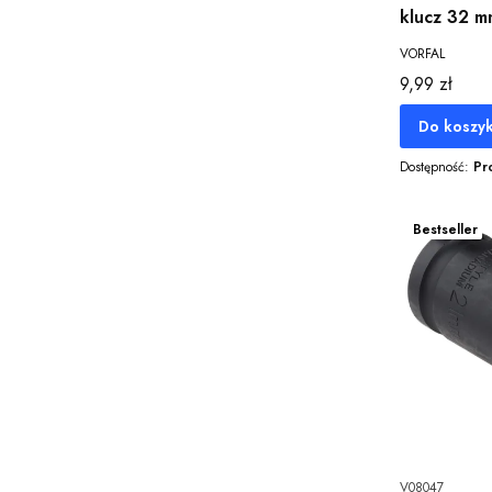
klucz 32 m
VORFAL
Cena
9,99 zł
Do koszy
Dostępność:
Pr
Bestseller
V08047