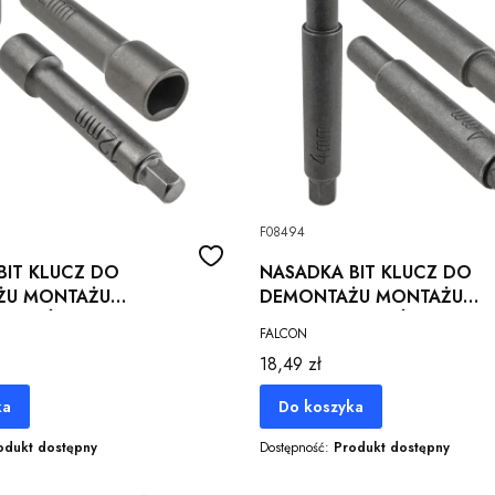
F08494
BIT KLUCZ DO
NASADKA BIT KLUCZ DO
ŻU MONTAŻU
DEMONTAŻU MONTAŻU
ATORÓW 12,0x9,0MM
AMORTYZATORÓW 4,0x7,
FALCON
V
92,5 MM CR-V
Cena
18,49 zł
ka
Do koszyka
odukt dostępny
Dostępność:
Produkt dostępny