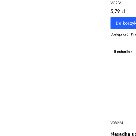
VORFAL
Cena
5,79 zł
Do koszy
Dostępność:
Pr
Bestseller
V08224
Nasadka ud