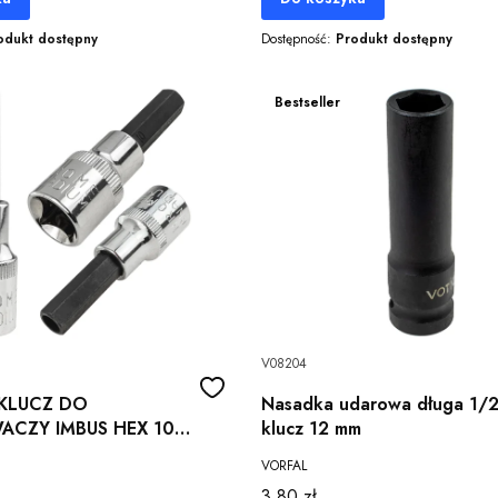
odukt dostępny
Dostępność:
Produkt dostępny
Bestseller
V08204
KLUCZ DO
Nasadka udarowa długa 1/2
ACZY IMBUS HEX 10
klucz 12 mm
A 6,5 MM 1/2"
VORFAL
V
Cena
3,80 zł