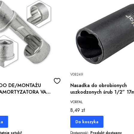
V08249
 DO DE/MONTAŻU
Nasadka do obrobionych
 AMORTYZATORA VAG
uszkodzonych śrub 1/2” 17
KĄTNA CR-V
VORFAL
Cena
8,49 zł
ka
Do koszyka
tatnie sztuki!
Dostępność:
Produkt dostępny