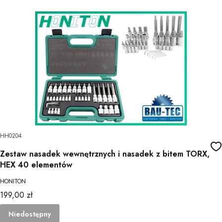
HH0204
Zestaw nasadek wewnętrznych i nasadek z bitem TORX,
HEX 40 elementów
HONITON
Cena
199,00 zł
Niedostępny