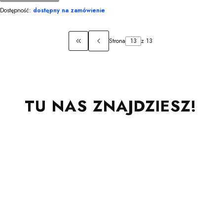
Dostępność:
dostępny na zamówienie
Strona
z 13
Wróć do pierwszej strony z produktami
TU NAS ZNAJDZIESZ!