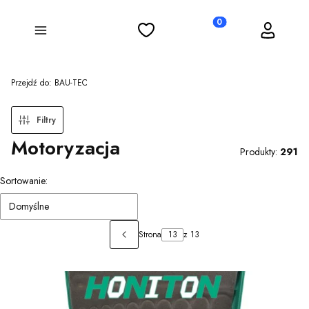
Ulubione
Koszyk
Zaloguj się
Produkty w koszyku: 0
Menu
Przejdź do:
BAU-TEC
Filtry
Motoryzacja
Produkty:
291
Lista produktów
Sortowanie:
Domyślne
Strona
z 13
Poprzednie produkty