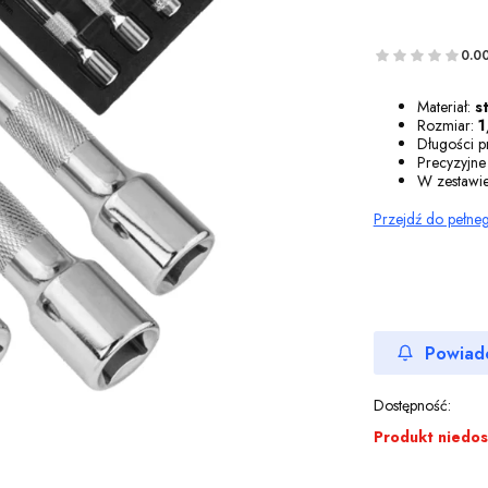
0.0
Materiał:
s
Rozmiar:
1
Długości p
Precyzyjne
W zestawi
Przejdź do pełne
Powiad
Dostępność:
Produkt niedo