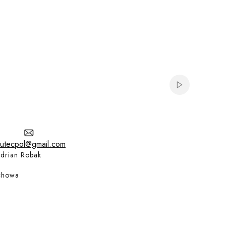
Włącz automat
utecpol@gmail.com
drian Robak
chowa