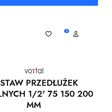
Ulubione
Koszyk
Zaloguj się
Produkty w koszyku: 0. Zobac
ESTAW PRZEDŁUŻEK
NYCH 1/2' 75 150 200
MM