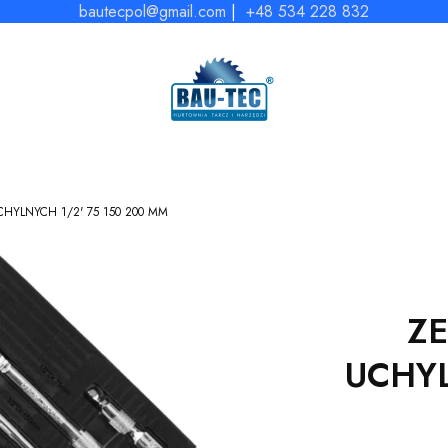
bautecpol@gmail.com
|
+48 534 228 832
HYLNYCH 1/2' 75 150 200 MM
Z
UCHYL