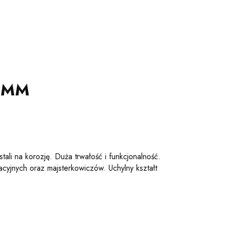
0 MM
li na korozję. Duża trwałość i funkcjonalność.
yjnych oraz majsterkowiczów. Uchylny kształt