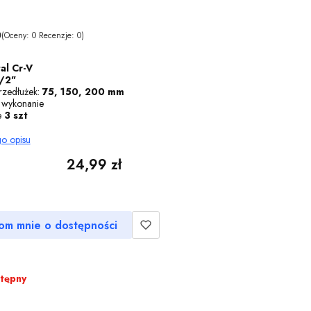
0
(Oceny: 0 Recenzje: 0)
tal Cr-V
/2"
rzedłużek:
75, 150, 200 mm
 wykonanie
e
3 szt
go opisu
Cena
24,99 zł
om mnie o dostępności
stępny