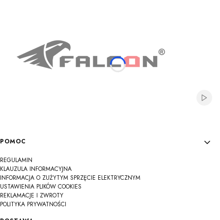
Na
Na
Na
Na
Na
Na
Na
Na
Na
Włącz
Linki w stopce
POMOC
REGULAMIN
KLAUZULA INFORMACYJNA
INFORMACJA O ZUŻYTYM SPRZĘCIE ELEKTRYCZNYM
USTAWIENIA PLIKÓW COOKIES
REKLAMACJE I ZWROTY
POLITYKA PRYWATNOŚCI