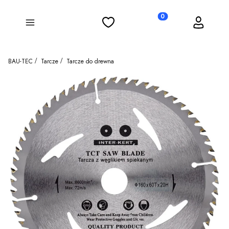
Ulubione
Koszyk
Zaloguj się
Produkty w koszyku: 0
Menu
BAU-TEC
Tarcze
Tarcze do drewna