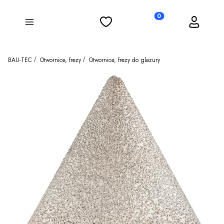
Ulubione
Koszyk
Zaloguj się
Produkty w koszyku: 0
Menu
BAU-TEC
Otwornice, frezy
Otwornice, frezy do glazury