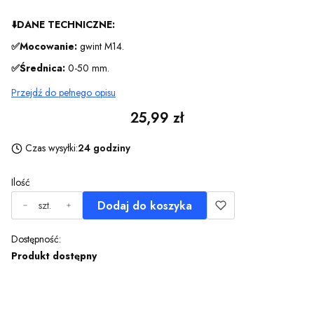
⬇️
DANE TECHNICZNE:
✅Mocowanie:
gwint M14.
✅Średnica:
0-50 mm.
Przejdź do pełnego opisu
Cena
25,99 zł
Czas wysyłki:
24 godziny
Ilość
Dodaj do koszyka
szt.
Dostępność:
Produkt dostępny