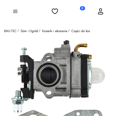
Ulubione
Koszyk
Zaloguj się
Produkty w koszyku: 0
Menu
BAU-TEC
Dom i Ogród
Kosiarki i akcesoria
Części do kos