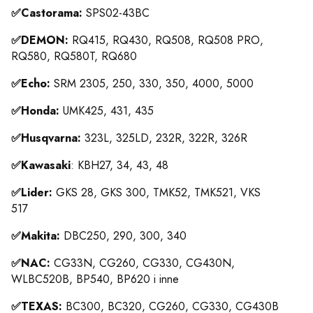
✅Castorama:
SPS02-43BC
✅DEMON:
RQ415, RQ430, RQ508, RQ508 PRO,
RQ580, RQ580T, RQ680
✅Echo:
SRM 2305, 250, 330, 350, 4000, 5000
✅Honda:
UMK425, 431, 435
✅Husqvarna:
323L, 325LD, 232R, 322R, 326R
✅Kawasaki
: KBH27, 34, 43, 48
✅Lider:
GKS 28, GKS 300, TMK52, TMK521, VKS
517
✅Makita:
DBC250, 290, 300, 340
✅NAC:
CG33N, CG260, CG330, CG430N,
WLBC520B, BP540, BP620 i inne
✅TEXAS:
BC300, BC320, CG260, CG330, CG430B