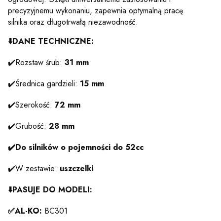
precyzyjnemu wykonaniu, zapewnia optymalną pracę
silnika oraz długotrwałą niezawodność.
⬇️
DANE TECHNICZNE:
✔️Rozstaw śrub:
31 mm
✔️Średnica gardzieli:
15 mm
✔️Szerokość:
72 mm
✔️Grubość:
28 mm
✔️Do silników o pojemności do 52cc
✔️W zestawie:
uszczelki
⬇️
PASUJE DO MODELI:
✅AL-KO:
BC301