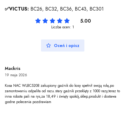
✅VICTUS:
BC26, BC32, BC36, BC43, BC301
5.00
Liczba ocen: 1
Oceń i opisz
Mackris
19 maja 2026
Kosa NAC WLBC520B zakupiony gaźnik do kosy spełnił swoją rolę,po
zamontowaniu odpaliła od razu.stary gaźnik przeklęty z 1000 razy,teraz to
inna robota pali na rys,za 18,49 i święty spokój,sklep,produkt i dostawa
godne polecenia pozdrawiam