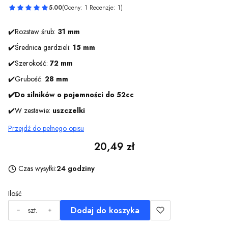
5.00
(Oceny: 1 Recenzje: 1)
✔️Rozstaw śrub:
31 mm
✔️Średnica gardzieli:
15 mm
✔️Szerokość:
72 mm
✔️Grubość:
28 mm
✔️Do silników o pojemności do 52cc
✔️W zestawie:
uszczelki
Przejdź do pełnego opisu
Cena
20,49 zł
Czas wysyłki:
24 godziny
Ilość
Dodaj do koszyka
szt.