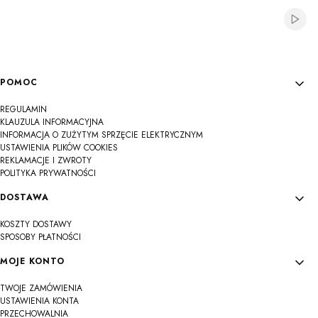
Włącz
Linki w stopce
POMOC
REGULAMIN
KLAUZULA INFORMACYJNA
INFORMACJA O ZUŻYTYM SPRZĘCIE ELEKTRYCZNYM
USTAWIENIA PLIKÓW COOKIES
REKLAMACJE I ZWROTY
POLITYKA PRYWATNOŚCI
DOSTAWA
KOSZTY DOSTAWY
SPOSOBY PŁATNOŚCI
MOJE KONTO
TWOJE ZAMÓWIENIA
USTAWIENIA KONTA
PRZECHOWALNIA