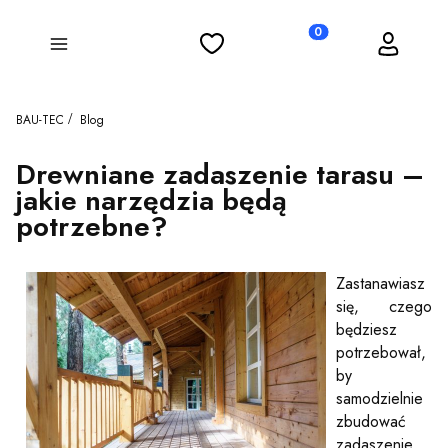
Ulubione
Koszyk
Zaloguj się
Produkty w koszyku: 0
Menu
BAU-TEC
Blog
Drewniane zadaszenie tarasu –
jakie narzędzia będą
potrzebne?
Zastanawiasz
się, czego
będziesz
potrzebował,
by
samodzielnie
zbudować
zadaszenie