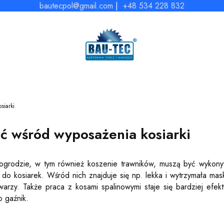
bautecpol@gmail.com
|
+48 534 228 832
siarki
eć wśród wyposażenia kosiarki
ogrodzie, w tym również koszenie trawników, muszą być wykonyw
 do kosiarek. Wśród nich znajduje się np. lekka i wytrzymała m
warzy. Także praca z kosami spalinowymi staje się bardziej efek
o gaźnik.