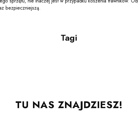
o sprzętu, nie inaczej jest w przypadku koszenia trawników. Odp
raz bezpieczniejszą.
Tagi
TU NAS ZNAJDZIESZ!