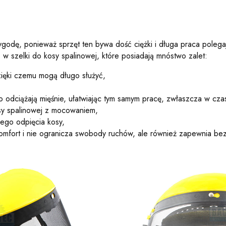
godę, ponieważ sprzęt ten bywa dość ciężki i długa praca polega
szelki do kosy spalinowej, które posiadają mnóstwo zalet:
zięki czemu mogą długo służyć,
dzo odciążają mięśnie, ułatwiając tym samym pracę, zwłaszcza w cz
sy spalinowej z mocowaniem,
ego odpięcia kosy,
 komfort i nie ogranicza swobody ruchów, ale również zapewnia b