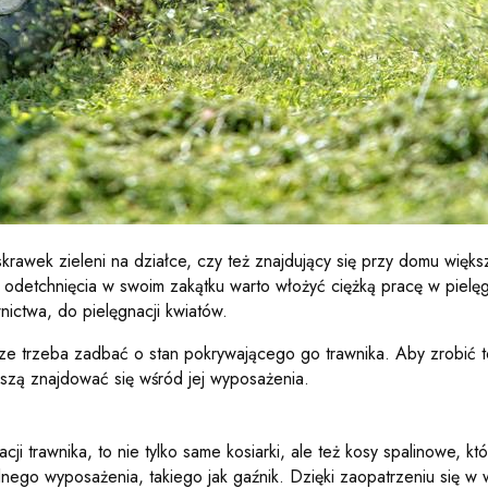
skrawek zieleni na działce, czy też znajdujący się przy domu więk
ci odetchnięcia w swoim zakątku warto włożyć ciężką pracę w piel
nictwa, do pielęgnacji kwiatów.
ze trzeba zadbać o stan pokrywającego go trawnika. Aby zrobić to,
uszą znajdować się wśród jej wyposażenia.
nacji trawnika, to nie tylko same kosiarki, ale też kosy spalinowe,
ego wyposażenia, takiego jak gaźnik. Dzięki zaopatrzeniu się w w