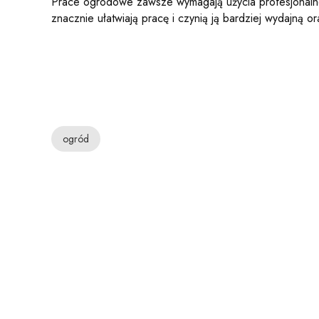
Prace ogrodowe zawsze wymagają użycia profesjonalneg
znacznie ułatwiają pracę i czynią ją bardziej wydajną o
ogród