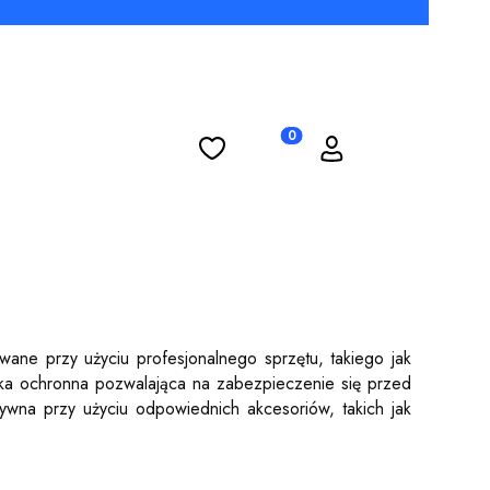
Ulubione
Koszyk
Zaloguj się
Produkty w koszyku: 0. Zobac
ane przy użyciu profesjonalnego sprzętu, takiego jak
aska ochronna pozwalająca na zabezpieczenie się przed
tywna przy użyciu odpowiednich akcesoriów, takich jak