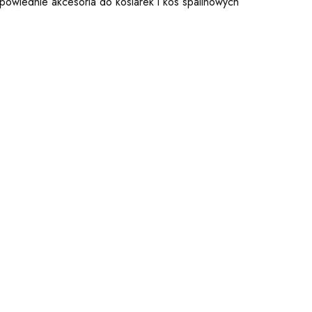
owiednie akcesoria do kosiarek i kos spalinowych