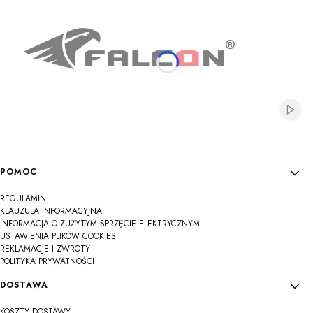
Włącz
Linki w stopce
POMOC
REGULAMIN
KLAUZULA INFORMACYJNA
INFORMACJA O ZUŻYTYM SPRZĘCIE ELEKTRYCZNYM
USTAWIENIA PLIKÓW COOKIES
REKLAMACJE I ZWROTY
POLITYKA PRYWATNOŚCI
DOSTAWA
KOSZTY DOSTAWY