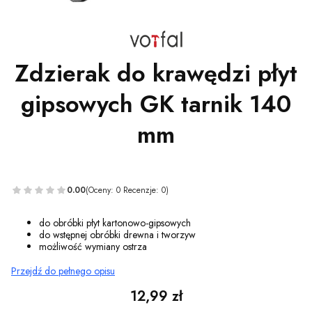
Zdzierak do krawędzi płyt
gipsowych GK tarnik 140
mm
0.00
(Oceny: 0 Recenzje: 0)
do obróbki płyt kartonowo-gipsowych
do wstępnej obróbki drewna i tworzyw
możliwość wymiany ostrza
Przejdź do pełnego opisu
Cena
12,99 zł