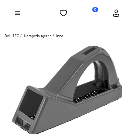
Ulubione
Koszyk
Zaloguj się
Produkty w koszyku: 0
Menu
BAU-TEC
Narzędzia ręczne
Inne