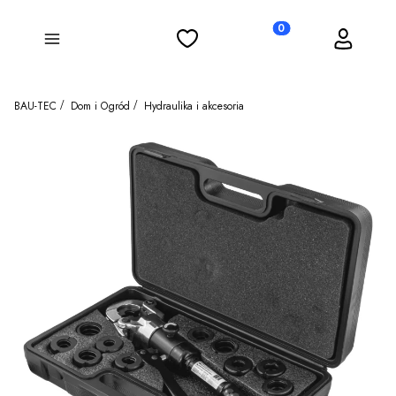
Ulubione
Koszyk
Zaloguj się
Produkty w koszyku: 0
Menu
BAU-TEC
Dom i Ogród
Hydraulika i akcesoria