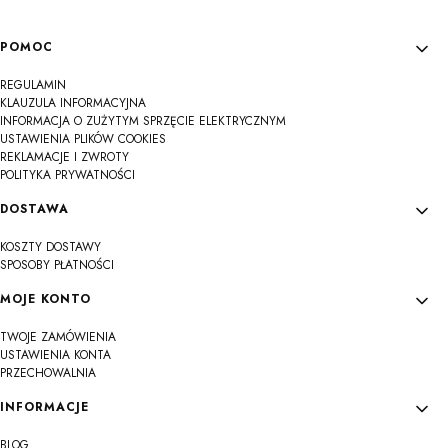
Linki w stopce
POMOC
REGULAMIN
KLAUZULA INFORMACYJNA
INFORMACJA O ZUŻYTYM SPRZĘCIE ELEKTRYCZNYM
USTAWIENIA PLIKÓW COOKIES
REKLAMACJE I ZWROTY
POLITYKA PRYWATNOŚCI
DOSTAWA
KOSZTY DOSTAWY
SPOSOBY PŁATNOŚCI
MOJE KONTO
TWOJE ZAMÓWIENIA
USTAWIENIA KONTA
PRZECHOWALNIA
INFORMACJE
BLOG