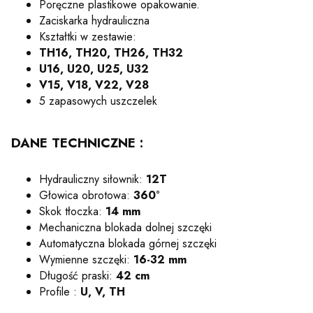
Poręczne plastikowe opakowanie.
Zaciskarka hydrauliczna
Kształtki w zestawie:
TH16, TH20, TH26, TH32
U16, U20, U25, U32
V15, V18, V22, V28
5 zapasowych uszczelek
DANE TECHNICZNE :
Hydrauliczny siłownik:
12T
Głowica obrotowa:
360°
Skok tłoczka:
14 mm
Mechaniczna blokada dolnej szczęki
Automatyczna blokada górnej szczęki
Wymienne szczęki:
16-32 mm
Długość praski:
42 cm
Profile :
U, V, TH