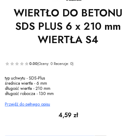
WIERTŁO DO BETONU
SDS PLUS 6 x 210 mm
WIERTŁA S4
0.00
(Oceny: 0 Recenzje: 0)
typ uchwytu - SDS-Plus
średnica wiertła - 6 mm
długość wiertła - 210 mm
długość robocza - 130 mm
Przejdź do pełnego opisu
Cena
4,59 zł