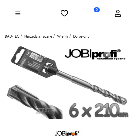
Ulubione
Koszyk
Zaloguj się
Produkty w koszyku: 0
Menu
BAU-TEC
Narzędzia ręczne
Wiertła
Do betonu