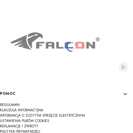
Na
Na
Na
Na
Na
Na
Na
Na
Na
Włącz
Linki w stopce
POMOC
REGULAMIN
KLAUZULA INFORMACYJNA
INFORMACJA O ZUŻYTYM SPRZĘCIE ELEKTRYCZNYM
USTAWIENIA PLIKÓW COOKIES
REKLAMACJE I ZWROTY
POLITYKA PRYWATNOŚCI