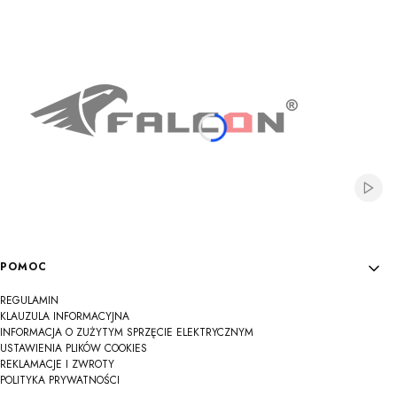
Na
Na
Na
Na
Na
Na
Na
Na
Na
Włącz
Linki w stopce
POMOC
REGULAMIN
KLAUZULA INFORMACYJNA
INFORMACJA O ZUŻYTYM SPRZĘCIE ELEKTRYCZNYM
USTAWIENIA PLIKÓW COOKIES
REKLAMACJE I ZWROTY
POLITYKA PRYWATNOŚCI