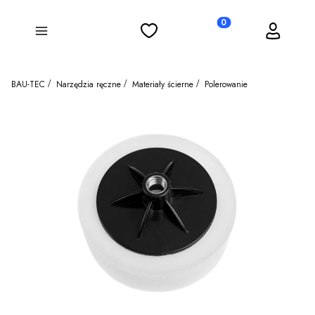
Ulubione
Koszyk
Zaloguj się
Produkty w koszyku: 0
Menu
BAU-TEC
Narzędzia ręczne
Materiały ścierne
Polerowanie