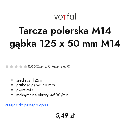
Tarcza polerska M14
gąbka 125 x 50 mm M14
0.00
(Oceny: 0 Recenzje: 0)
średnica: 125 mm
grubość gąbki: 50 mm
gwint M14
maksymalne obroty: 4600/min
Przejdź do pełnego opisu
Cena
5,49 zł