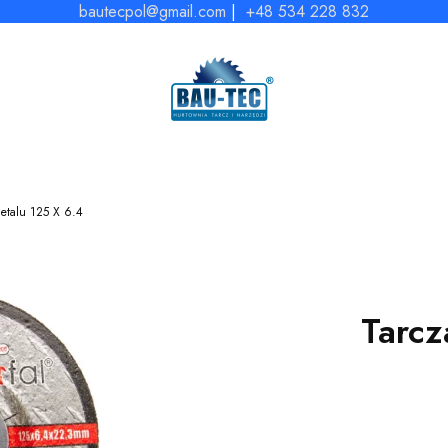
bautecpol@gmail.com
|
+48 534 228 832
metalu 125 X 6.4
Tarcz