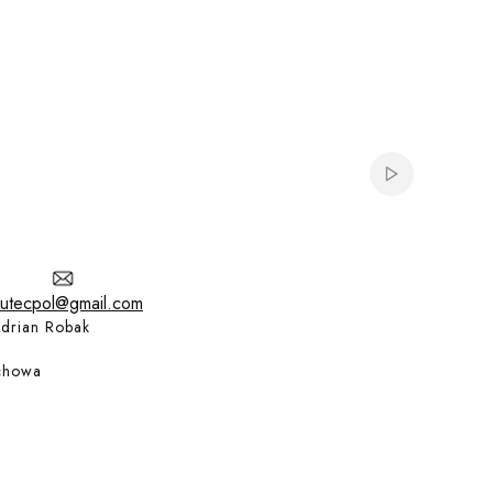
Włącz automat
utecpol@gmail.com
drian Robak
chowa