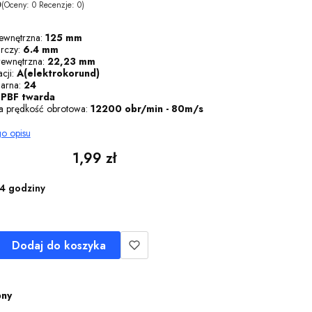
0
(Oceny: 0 Recenzje: 0)
ewnętrzna:
125 mm
arczy:
6.4 mm
wewnętrzna:
22,23 mm
cji:
A(elektrokorund)
iarna:
24
:
PBF twarda
a prędkość obrotowa:
12200 obr/min - 80m/s
go opisu
Cena
1,99 zł
4 godziny
Dodaj do koszyka
pny