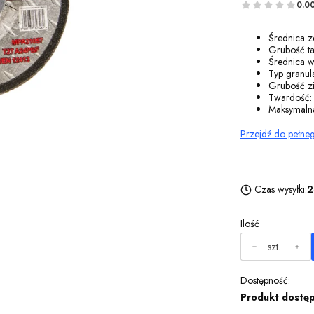
0.0
Średnica z
Grubość t
Średnica 
Typ granula
Grubość z
Twardość
Maksymaln
Przejdź do pełne
Czas wysyłki:
2
Ilość
szt.
Dostępność:
Produkt dostę