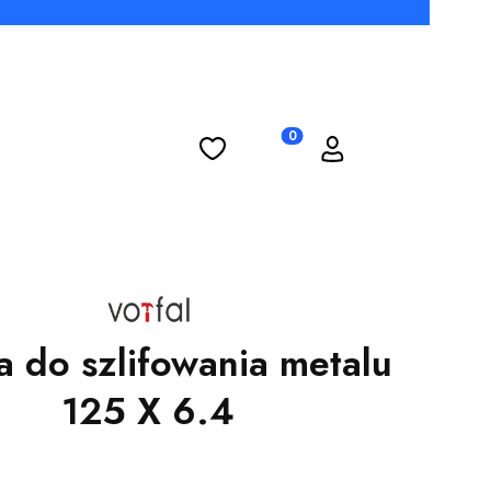
Ulubione
Koszyk
Zaloguj się
Produkty w koszyku: 0. Zobac
a do szlifowania metalu
125 X 6.4