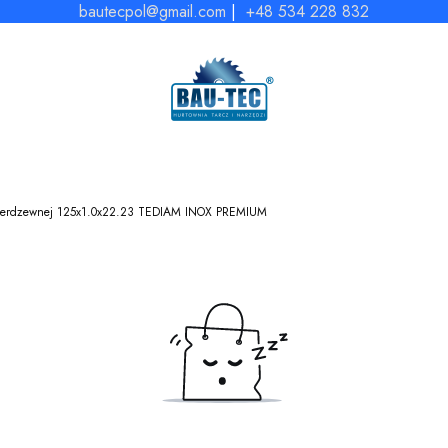
bautecpol@gmail.com
|
+48 534 228 832
i nierdzewnej 125x1.0x22.23 TEDIAM INOX PREMIUM