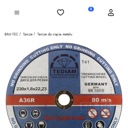
Ulubione
Koszyk
Zaloguj się
Produkty w koszyku: 0
Menu
BAU-TEC
Tarcze
Tarcze do cięcia metalu