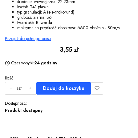
średnica wewnętrzna: 22.23mm
kształt: T41 płaska
typ granulacji: A (elektrokorund)
grubość ziarna: 36
twardość: R twarda
maksymalna prędkość obrotowa: 6600 obr/min - 80m/s
Przejdź do pełnego opisu
Cena
3,55 zł
Czas wysyłki:
24 godziny
Ilość
Dodaj do koszyka
szt.
Dostępność:
Produkt dostępny