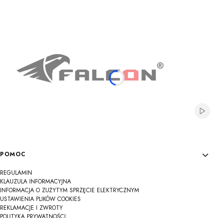
Na
Na
Na
Na
Na
Na
Na
Na
Na
Włącz
Linki w stopce
POMOC
REGULAMIN
KLAUZULA INFORMACYJNA
INFORMACJA O ZUŻYTYM SPRZĘCIE ELEKTRYCZNYM
USTAWIENIA PLIKÓW COOKIES
REKLAMACJE I ZWROTY
POLITYKA PRYWATNOŚCI