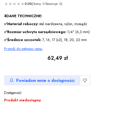
0.00
(Oceny: 0 Recenzje: 0)
⬇️
DANE TECHNICZNE:
✅Materiał roboczy:
stal nierdzewna, nylon, mosiądz
✅Rozmiar uchwytu narzędziowego:
1/4" (6,3 mm)
✅Średnice szczotek:
7, 16, 17 (x2), 18, 20, 23 mm
Przejdź do pełnego opisu
Cena
62,49 zł
Powiadom mnie o dostępności
Dostępność:
Produkt niedostępny