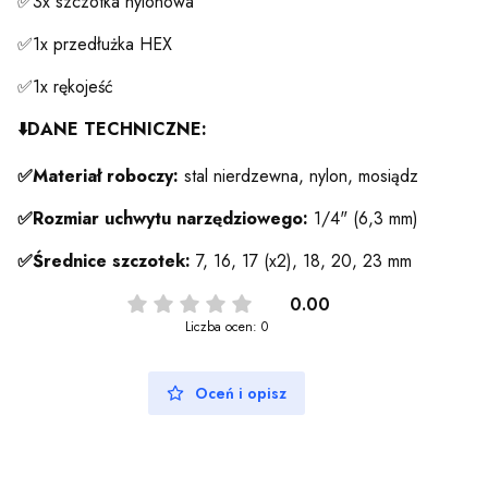
✅3x szczotka nylonowa
✅1x przedłużka HEX
✅1x rękojeść
⬇️
DANE TECHNICZNE:
✅Materiał roboczy:
stal nierdzewna, nylon, mosiądz
✅Rozmiar uchwytu narzędziowego:
1/4" (6,3 mm)
✅Średnice szczotek:
7, 16, 17 (x2), 18, 20, 23 mm
0.00
Liczba ocen: 0
Oceń i opisz