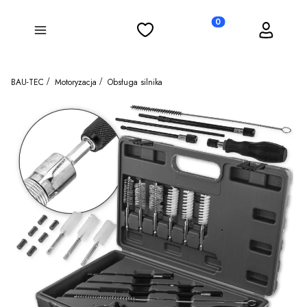
Ulubione
Koszyk
Zaloguj się
Produkty w koszyku: 0
Menu
BAU-TEC
Motoryzacja
Obsługa silnika