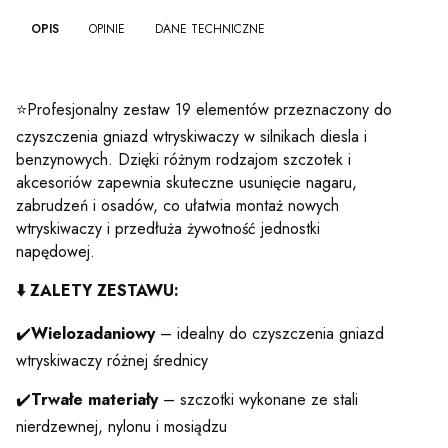
OPIS
OPINIE
DANE TECHNICZNE
⭐Profesjonalny zestaw 19 elementów przeznaczony do
czyszczenia gniazd wtryskiwaczy w silnikach diesla i
benzynowych. Dzięki różnym rodzajom szczotek i
akcesoriów zapewnia skuteczne usunięcie nagaru,
zabrudzeń i osadów, co ułatwia montaż nowych
wtryskiwaczy i przedłuża żywotność jednostki
napędowej.
⬇️
ZALETY ZESTAWU:
✔️
Wielozadaniowy
– idealny do czyszczenia gniazd
wtryskiwaczy różnej średnicy
✔️
Trwałe materiały
– szczotki wykonane ze stali
nierdzewnej, nylonu i mosiądzu