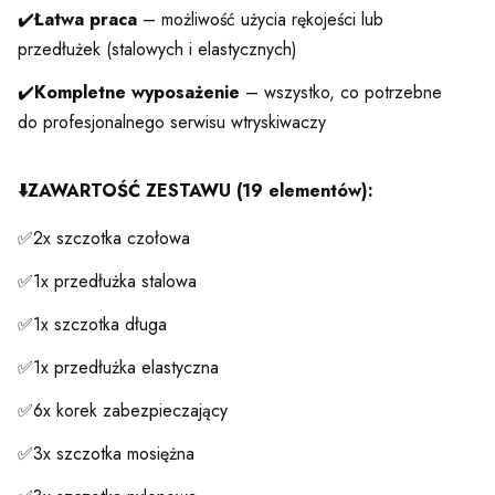
✔️
Łatwa praca
– możliwość użycia rękojeści lub
przedłużek (stalowych i elastycznych)
✔️
Kompletne wyposażenie
– wszystko, co potrzebne
do profesjonalnego serwisu wtryskiwaczy
⬇️
ZAWARTOŚĆ ZESTAWU (19 elementów):
✅2x szczotka czołowa
✅1x przedłużka stalowa
✅1x szczotka długa
✅1x przedłużka elastyczna
✅6x korek zabezpieczający
✅3x szczotka mosiężna