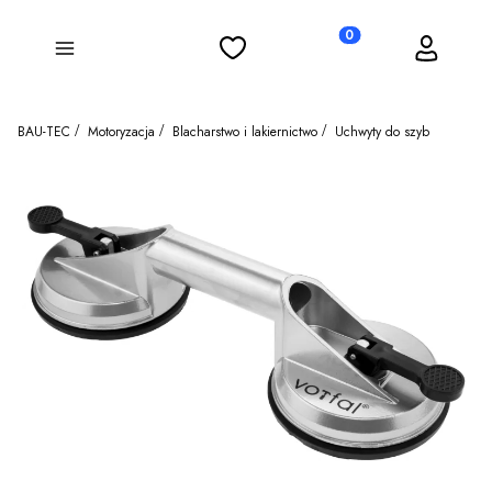
Ulubione
Koszyk
Zaloguj się
Produkty w koszyku: 0
Menu
BAU-TEC
Motoryzacja
Blacharstwo i lakiernictwo
Uchwyty do szyb