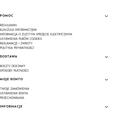
Linki w stopce
POMOC
REGULAMIN
KLAUZULA INFORMACYJNA
INFORMACJA O ZUŻYTYM SPRZĘCIE ELEKTRYCZNYM
USTAWIENIA PLIKÓW COOKIES
REKLAMACJE I ZWROTY
POLITYKA PRYWATNOŚCI
DOSTAWA
KOSZTY DOSTAWY
SPOSOBY PŁATNOŚCI
MOJE KONTO
TWOJE ZAMÓWIENIA
USTAWIENIA KONTA
PRZECHOWALNIA
INFORMACJE